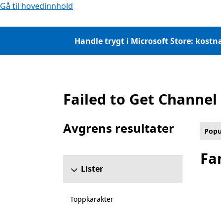
Gå til hovedinnhold
Handle trygt i Microsoft Store: kostna
Failed to Get Channel
Liste Microsoft.com
Avgrens resultater
Popu
Hopp over delen Begrens resultater
Fa
Lister
Toppkarakter