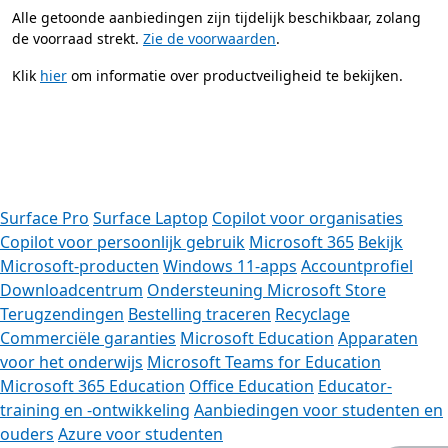
Alle getoonde aanbiedingen zijn tijdelijk beschikbaar, zolang
de voorraad strekt.
Zie de voorwaarden
.
Klik
hier
om informatie over productveiligheid te bekijken.
ar tabbladen
Surface Pro
Surface Laptop
Copilot voor organisaties
Copilot voor persoonlijk gebruik
Microsoft 365
Bekijk
Microsoft-producten
Windows 11-apps
Accountprofiel
Downloadcentrum
Ondersteuning Microsoft Store
Terugzendingen
Bestelling traceren
Recyclage
Commerciële garanties
Microsoft Education
Apparaten
voor het onderwijs
Microsoft Teams for Education
Microsoft 365 Education
Office Education
Educator-
training en -ontwikkeling
Aanbiedingen voor studenten en
ouders
Azure voor studenten