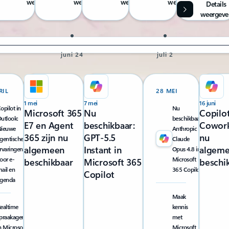
weer
weer
weer
weer
Details
weergeve
24 juni
2 juli
RIL
28 MEI
1 mei
7 mei
16 juni
opilot in
Nu
Microsoft 365
Nu
Copilo
utlook:
beschikbaar:
E7 en Agent
beschikbaar:
Cowork
ieuwe
Anthropic
365 zijn nu
GPT-5.5
nu
gentische
Claude
algemeen
Instant in
algem
rvaringen
Opus 4.8 in
oor e-
Microsoft
beschikbaar
Microsoft 365
beschi
ail en
365 Copilot
Copilot
genda
Maak
ealtime
kennis
praakagents
met
n Microsoft
Microsoft