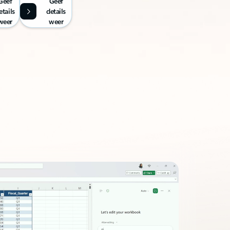
Geef
Geef
etails
details
weer
weer