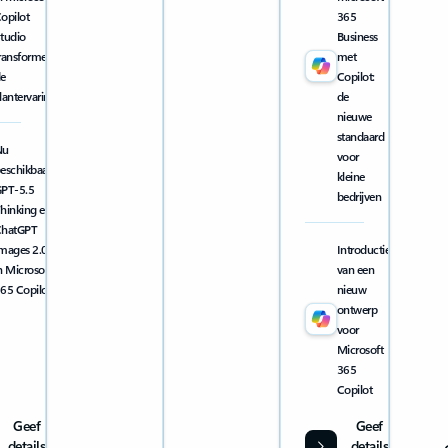
opilot
365
tudio
Business
ransformeren
met
e
Copilot:
lantervaring
de
nieuwe
standaard
Nu
voor
eschikbaar:
kleine
PT-5.5
bedrijven
hinking en
hatGPT
mages 2.0
Introductie
n Microsoft
van een
65 Copilot
nieuw
ontwerp
voor
Microsoft
365
Copilot
Geef
Geef
details
details