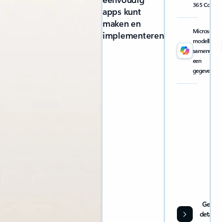
365 Copilot
apps kunt
maken en
Microsoft b
implementeren
modellen uit
samenwerki
een
gegevensve
Geef
details