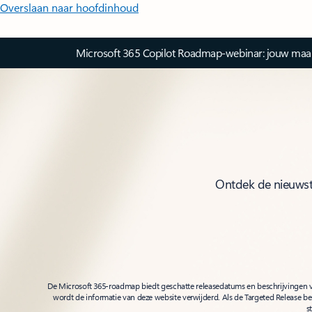
Overslaan naar hoofdinhoud
Microsoft 365 Copilot Roadmap-webinar: jouw maandel
Ontdek de nieuwste
De Microsoft 365-roadmap biedt geschatte releasedatums en beschrijvingen vo
wordt de informatie van deze website verwijderd. Als de Targeted Release be
s