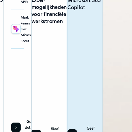
Microsoft 365
API's
mogelijkheden
Copilot
voor financiële
Maak
werkstromen
kennis
met
Microsoft
Scout
Geef
details
Geef
Geef