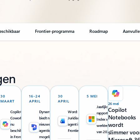
eschikbaar
Frontier-programma
Roadmap
Aanvulle
gen
30
16-24
30
5 MEI
MAART
APRIL
APRIL
26 mei
Jaarlijks
Copilot
Copilot
Dynamics 365
Word:
rapport
Notebooks
Cowork is
biedt nu
Juridische
Index voor
wordt
nu
nieuwe
agent in
werktrends
beschikbaar
agentische
Frontier
slimmer voo
van 2026
in Frontier
mogelijkheden
Microsoft 3