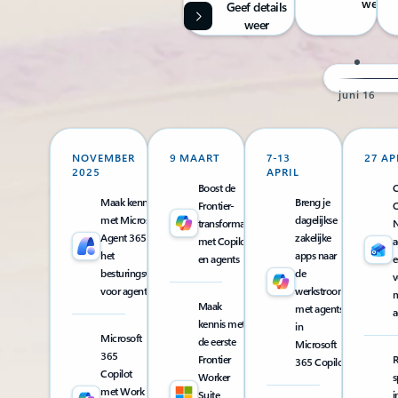
weer
Geef details
weer
16 juni
NOVEMBER
9 MAART
7-13
27 AP
2025
APRIL
Boost de
C
Maak kennis
Breng je
Frontier-
O
met Microsoft
dagelijkse
transformatie
N
Agent 365:
zakelijke
met Copilot
a
het
apps naar
en agents
e
besturingsvlak
de
v
voor agents
werkstroom
m
Maak
met agents
a
kennis met
in
Microsoft
de eerste
Microsoft
365
Frontier
R
365 Copilot
Copilot
Worker
s
met Work
Suite,
i