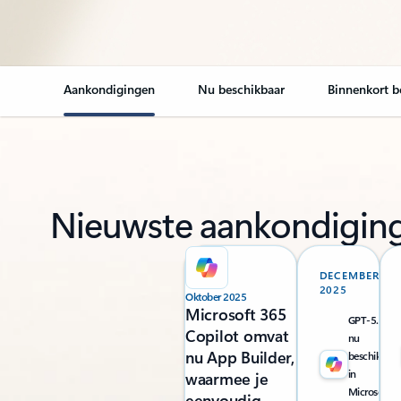
Aankondigingen
Nu beschikbaar
Binnenkort b
Nieuwste aankondigin
DECEMBER
2025
Oktober 2025
Microsoft 365
GPT-5.2 is
Copilot omvat
nu
nu App Builder,
beschikbaar
in
waarmee je
Microsoft
eenvoudig