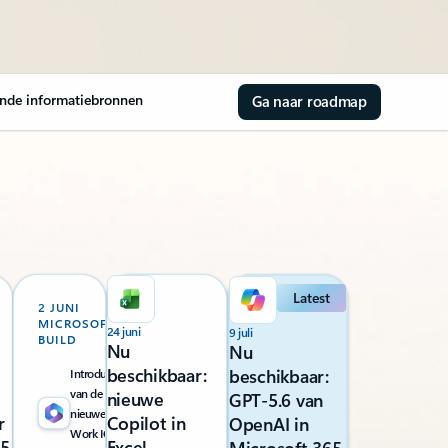
nde informatiebronnen
Ga naar roadmap
Latest
2 JUNI
MICROSOFT
24 juni
9 juli
BUILD
Nu
Nu
beschikbaar:
beschikbaar:
Introductie
van de
nieuwe
GPT-5.6 van
nieuwe
r
Copilot in
OpenAI in
Work IQ-
65
Excel-