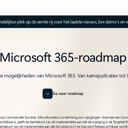
ijkse plek op de eerste rij voor het laatste nieuws, live demo’s en 
Microsoft 365-roadmap
 mogelijkheden van Microsoft 365. Van kernapplicaties tot 
Ga naar roadmap
or commerciële functies. Alle informatie is onderhevig aan wijzigingen. Wanneer een func
schikbaar is, geeft de startdatum van de implementatie aan dat de wijziging in de Targeted 
tartdatum van de implementatie aan dat de wijziging in de Standard Release zichtbaar wordt