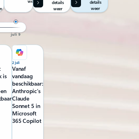
weer
details
details
weer
n
weer
9 juli
2 juli
t
Vanaf
 is
vandaag
beschikbaar:
een
Anthropic’s
kbaar
Claude
Sonnet 5 in
Microsoft
365 Copilot