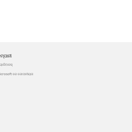
ମ୍ପାନୀ
ୟାରିଅରସ୍
icrosoft ରେ ଗୋପନୀୟତା