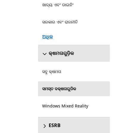
ଖାଦ୍ୟ ଏବଂ ଡାଇନିଂ
ସରକାର ଏବଂ ରାଜନୀତି
ଅଧିକ
କ୍ଷମତାଗୁଡ଼ିକ
ସବୁ କ୍ଷମତା
ସମସ୍ତ ଦକ୍ଷତାଗୁଡିକ
Windows Mixed Reality
ESRB