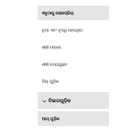
ସବୁଠାରୁ ଲୋକପ୍ରିୟ
ନୁଆ ଏବଂ ବୃଦ୍ଧି ହେଉଥିବା
ଶୀର୍ଷ ମାଗଣା
ଶୀର୍ଷ ଦେୟଯୁକ୍ତ
ଡିଲ୍ ଗୁଡ଼ିକ
ବିଭାଗଗୁଡ଼ିକ
ଆପ୍ ଗୁଡ଼ିକ