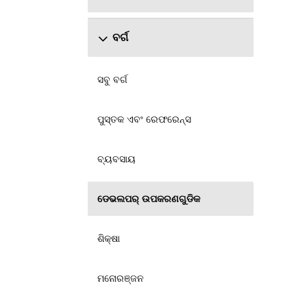
ବର୍ଗ
ସବୁ ବର୍ଗ
ପୁସ୍ତକ ଏବଂ ରେଫରେନ୍ସ
ବ୍ୟବସାୟ
ଡେଭଲପର୍‍ ଉପକରଣଗୁଡିକ
ଶିକ୍ଷା
ମନୋରଞ୍ଜନ