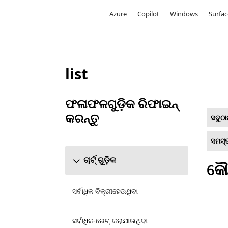
Microsoft
Azure
Copilot
Windows
Surfac
list
Microsoft.com ତାଲିକାଭୁକ୍ତ କରନ୍ତୁ
ଫଳାଫଳଗୁଡ଼ିକ ରିଫାଇନ୍
କରନ୍ତୁ
ସବୁଠା
ଫଳାଫଳଗୁଡ଼ିକ ରିଫାଇନ୍ କରନ୍ତୁ ବିଭାଗକୁ ସ୍କିପ୍ କରନ୍ତୁ
ସମସ୍ତ
ଚାର୍ଟ୍ ଗୁଡ଼ିକ
କୌଣ
ସର୍ବାଧିକ ବିକ୍ରୀହେଉଥିବା
ସର୍ବାଧିକ-ରେଟ୍ କରାଯାଉଥିବା