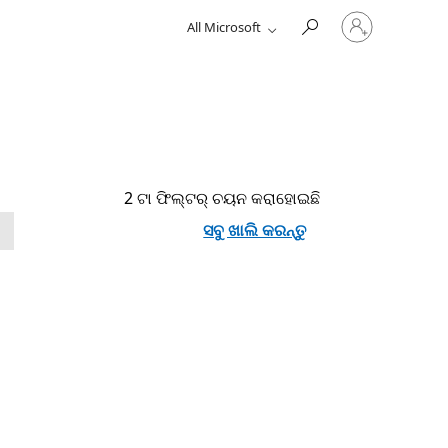
ଆପଣଙ୍କର
All Microsoft
ଅକାଉଣ୍ଟ
ସହିତ
ସାଇନ୍
ଇନ୍
କରନ୍ତୁ.
2 ଟା ଫିଲ୍ଟର୍ ଚୟନ କରାହୋଇଛି
ସବୁ ଖାଲି କରନ୍ତୁ