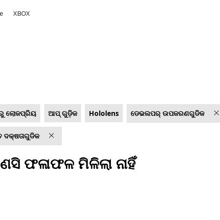
e
XBOX
ରୁ ଲୋକପ୍ରିୟ
ଆପ୍ ଗୁଡ଼ିକ
Hololens
ଡେଭଲପର୍‍ ଉପକରଣଗୁଡିକ
 ଦକ୍ଷତାଗୁଡିକ
ସି ଫଳାଫଳ ମିଳିଲା ନାହିଁ