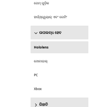
ଗେମ୍ ଗୁଡ଼ିକ
ହାର୍ଡ୍ଓ୍ୱେୟାର୍ ଏବଂ ଗେମିଂ
ଉପଲବ୍ଧ ହେବ
Hololens
ମୋବାଇଲ୍
PC
Xbox
ରିହାତି