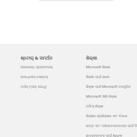
ଷ୍ଟୋର୍ & ସମର୍ଥନ
ଶିକ୍ଷା
ଆକାଉଣ୍ଟ୍ ପ୍ରୋଫାଇଲ୍
Microsoft ଶିକ୍ଷା
ଡାଉନ୍‌ଲୋଡ୍ ସେଣ୍ଟର୍
ଶିକ୍ଷା ପାଇଁ ସାଧନ
ଅର୍ଡର୍ ଟ୍ରାକ୍ କରନ୍ତୁ
ଶିକ୍ଷା ପାଇଁ Microsoft ଦଳଗୁଡିକ
Microsoft 365 ଶିକ୍ଷା
ଅଫିସ୍ ଶିକ୍ଷା
ଶିକ୍ଷକ ପ୍ରଶିକ୍ଷଣ ଏବଂ ବିକାଶ
ଛାତ୍ର ଏବଂ ଅଭିଭାବକମାନଙ୍କ ପାଇଁ ଡି
ଛାତ୍ରମାନଙ୍କ ପାଇଁ Azure