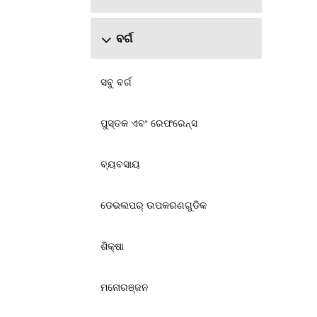
ବର୍ଗ
ସବୁ ବର୍ଗ
ପୁସ୍ତକ ଏବଂ ରେଫରେନ୍ସ
ବ୍ୟବସାୟ
ଡେଭଲପର୍‍ ଉପକରଣଗୁଡିକ
ଶିକ୍ଷା
ମନୋରଞ୍ଜନ