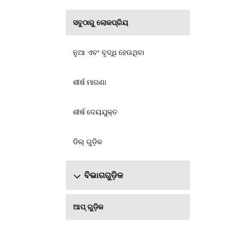
ସବୁଠାରୁ ଲୋକପ୍ରିୟ
ନୁଆ ଏବଂ ବୃଦ୍ଧି ହେଉଥିବା
ଶୀର୍ଷ ମାଗଣା
ଶୀର୍ଷ ଦେୟଯୁକ୍ତ
ଡିଲ୍ ଗୁଡ଼ିକ
ବିଭାଗଗୁଡ଼ିକ
ଆପ୍ ଗୁଡ଼ିକ