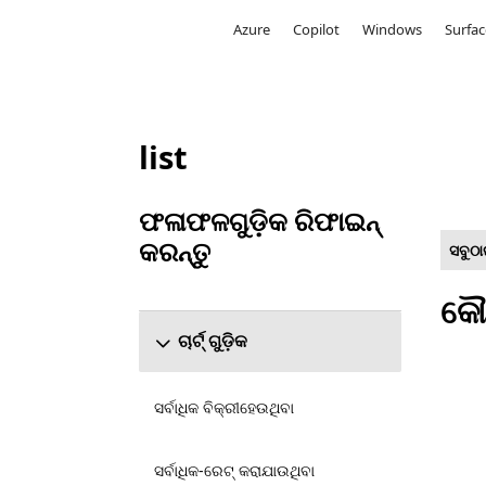
Microsoft
Azure
Copilot
Windows
Surfac
list
Microsoft.com ତାଲିକାଭୁକ୍ତ କରନ୍ତୁ
ଫଳାଫଳଗୁଡ଼ିକ ରିଫାଇନ୍
କରନ୍ତୁ
ସବୁଠା
ଫଳାଫଳଗୁଡ଼ିକ ରିଫାଇନ୍ କରନ୍ତୁ ବିଭାଗକୁ ସ୍କିପ୍ କରନ୍ତୁ
କୌଣ
ଚାର୍ଟ୍ ଗୁଡ଼ିକ
ସର୍ବାଧିକ ବିକ୍ରୀହେଉଥିବା
ସର୍ବାଧିକ-ରେଟ୍ କରାଯାଉଥିବା