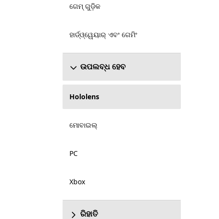
ଗେମ୍ ଗୁଡ଼ିକ
ହାର୍ଡ୍ଓ୍ୱେୟାର୍ ଏବଂ ଗେମିଂ
ଉପଲବ୍ଧ ହେବ
Hololens
ମୋବାଇଲ୍
PC
Xbox
ରିହାତି