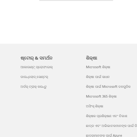
ଷ୍ଟୋର୍ & ସମର୍ଥନ
ଶିକ୍ଷା
ଆକାଉଣ୍ଟ୍ ପ୍ରୋଫାଇଲ୍
Microsoft ଶିକ୍ଷା
ଡାଉନ୍‌ଲୋଡ୍ ସେଣ୍ଟର୍
ଶିକ୍ଷା ପାଇଁ ସାଧନ
ଅର୍ଡର୍ ଟ୍ରାକ୍ କରନ୍ତୁ
ଶିକ୍ଷା ପାଇଁ Microsoft ଦଳଗୁଡିକ
Microsoft 365 ଶିକ୍ଷା
ଅଫିସ୍ ଶିକ୍ଷା
ଶିକ୍ଷକ ପ୍ରଶିକ୍ଷଣ ଏବଂ ବିକାଶ
ଛାତ୍ର ଏବଂ ଅଭିଭାବକମାନଙ୍କ ପାଇଁ ଡି
ଛାତ୍ରମାନଙ୍କ ପାଇଁ Azure