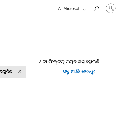
ଆପଣଙ୍କର
All Microsoft
ଅକାଉଣ୍ଟ
ସହିତ
ସାଇନ୍
ଇନ୍
କରନ୍ତୁ.
2 ଟା ଫିଲ୍ଟର୍ ଚୟନ କରାହୋଇଛି
ସବୁ ଖାଲି କରନ୍ତୁ
ାଗୁଡିକ