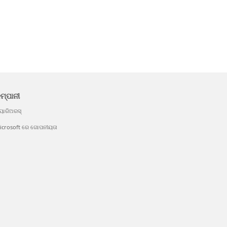
ମ୍ପାନୀ
ୟାରିଅରସ୍
icrosoft ରେ ଗୋପନୀୟତା