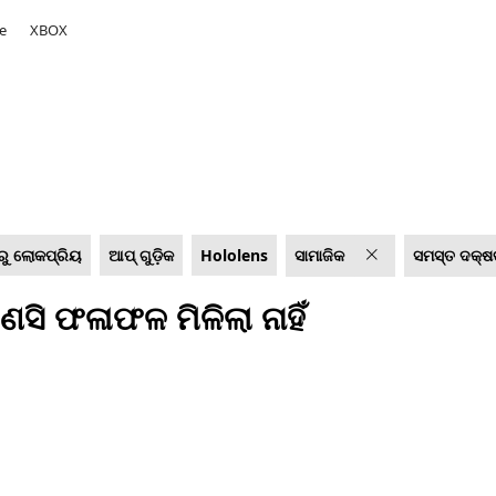
e
XBOX
ରୁ ଲୋକପ୍ରିୟ
ଆପ୍ ଗୁଡ଼ିକ
Hololens
ସାମାଜିକ
ସମସ୍ତ ଦକ୍ଷତ
ସି ଫଳାଫଳ ମିଳିଲା ନାହିଁ