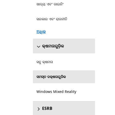
ଖାଦ୍ୟ ଏବଂ ଡାଇନିଂ
ସରକାର ଏବଂ ରାଜନୀତି
ଅଧିକ
କ୍ଷମତାଗୁଡ଼ିକ
ସବୁ କ୍ଷମତା
ସମସ୍ତ ଦକ୍ଷତାଗୁଡିକ
Windows Mixed Reality
ESRB