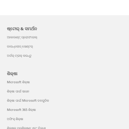
ଷ୍ଟୋର୍ & ସମର୍ଥନ
ଆକାଉଣ୍ଟ୍ ପ୍ରୋଫାଇଲ୍
ଡାଉନ୍‌ଲୋଡ୍ ସେଣ୍ଟର୍
ଅର୍ଡର୍ ଟ୍ରାକ୍ କରନ୍ତୁ
ଶିକ୍ଷା
Microsoft ଶିକ୍ଷା
ଶିକ୍ଷା ପାଇଁ ସାଧନ
ଶିକ୍ଷା ପାଇଁ Microsoft ଦଳଗୁଡିକ
Microsoft 365 ଶିକ୍ଷା
ଅଫିସ୍ ଶିକ୍ଷା
ଶିକ୍ଷକ ପ୍ରଶିକ୍ଷଣ ଏବଂ ବିକାଶ