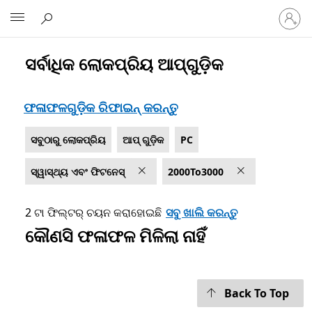
ଆପଣଙ୍
Microsoft
ଅକାଉଣ୍
ସହିତ
ସାଇନ୍
ସର୍ବାଧିକ ଲୋକପ୍ରିୟ ଆପ୍‌ଗୁଡ଼ିକ
Microsoft.com ତାଲିକାଭୁକ୍ତ କରନ୍ତୁ
ଇନ୍
କରନ୍ତୁ.
ଫଳାଫଳଗୁଡ଼ିକ ରିଫାଇନ୍ କରନ୍ତୁ
ସବୁଠାରୁ ଲୋକପ୍ରିୟ
ଆପ୍ ଗୁଡ଼ିକ
PC
ସ୍ୱାସ୍ଥ୍ୟ ଏବଂ ଫିଟନେସ୍‍
2000To3000
2 ଟା ଫିଲ୍ଟର୍ ଚୟନ କରାହୋଇଛି
ସବୁ ଖାଲି କରନ୍ତୁ
କୌଣସି ଫଳାଫଳ ମିଳିଲା ନାହିଁ
Back To Top