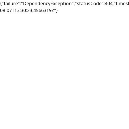
{"failure":"DependencyException","statusCode":404,"times
08-07T13:30:23.4566319Z"}