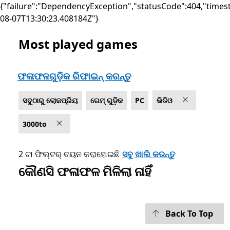
{"failure":"DependencyException","statusCode":404,"times
08-07T13:30:23.408184Z"}
Most played games
Microsoft.com ତାଲିକାଭୁକ୍ତ କରନ୍ତୁ
ଫଳାଫଳଗୁଡ଼ିକ ରିଫାଇନ୍ କରନ୍ତୁ
ସବୁଠାରୁ ଲୋକପ୍ରିୟ
ଗେମ୍ ଗୁଡ଼ିକ
PC
ଭିଡିଓ
3000to
2 ଟା ଫିଲ୍ଟର୍ ଚୟନ କରାହୋଇଛି
ସବୁ ଖାଲି କରନ୍ତୁ
କୌଣସି ଫଳାଫଳ ମିଳିଲା ନାହିଁ
Back To Top