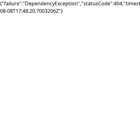
{"failure":"DependencyException","statusCode":404,"times
08-08T17:48:20.7003206Z"}