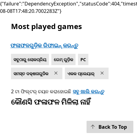
{"failure":"DependencyException","statusCode":404,"times
08-08T17:48:20.7002283Z"}
Most played games
Microsoft.com ତାଲିକାଭୁକ୍ତ କରନ୍ତୁ
ଫଳାଫଳଗୁଡ଼ିକ ରିଫାଇନ୍ କରନ୍ତୁ
ସବୁଠାରୁ ଲୋକପ୍ରିୟ
ଗେମ୍ ଗୁଡ଼ିକ
PC
ସମସ୍ତ ଦକ୍ଷତାଗୁଡିକ
ଏକକ ପ୍ଲେୟାର୍
2 ଟା ଫିଲ୍ଟର୍ ଚୟନ କରାହୋଇଛି
ସବୁ ଖାଲି କରନ୍ତୁ
କୌଣସି ଫଳାଫଳ ମିଳିଲା ନାହିଁ
Back To Top