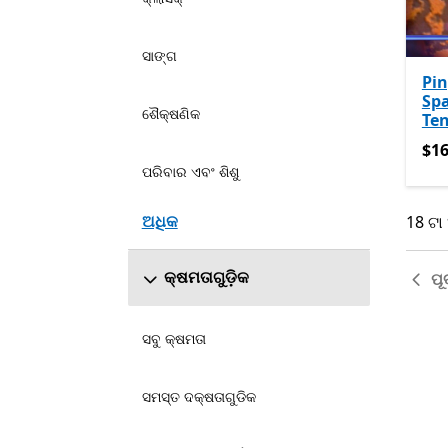
ସାଙ୍ଗ
Pi
Spa
ଶୈକ୍ଷଣିକ
Ten
$16
$16
ପରିବାର ଏବଂ ଶିଶୁ
ଅଧିକ
18 ଟା 
18 ଟା
କ୍ଷମତାଗୁଡ଼ିକ
ପୂର
ସବୁ କ୍ଷମତା
ସମସ୍ତ ଦକ୍ଷତାଗୁଡିକ