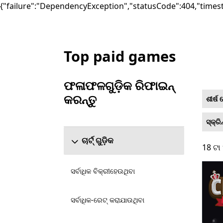
{"failure":"DependencyException","statusCode":404,"times
Top paid games
Microsoft.com ତାଲିକାଭୁକ୍ତ କରନ୍ତୁ
ଫଳାଫଳଗୁଡ଼ିକ ରିଫାଇନ୍
କରନ୍ତୁ
ଶୀର୍ଷ
ଫଳାଫଳଗୁଡ଼ିକ ରିଫାଇନ୍ କରନ୍ତୁ ବିଭାଗକୁ ସ୍କିପ୍ କରନ୍ତୁ
ସ୍କ୍ର
ଚାର୍ଟ୍ ଗୁଡ଼ିକ
18 ଟା 
18 ଟା
ସର୍ବାଧିକ ବିକ୍ରୀହେଉଥିବା
ସର୍ବାଧିକ-ରେଟ୍ କରାଯାଉଥିବା