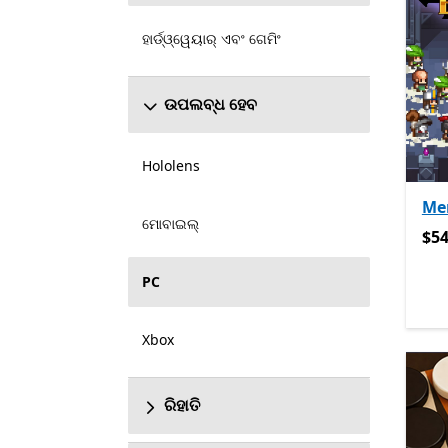
ହାର୍ଡ୍ଓ୍ୱେୟାର୍ ଏବଂ ଗେମିଂ
ଉପଲବ୍ଧ ହେବ
Hololens
Me
ମୋବାଇଲ୍
$54
$54
PC
Xbox
ରିହାତି