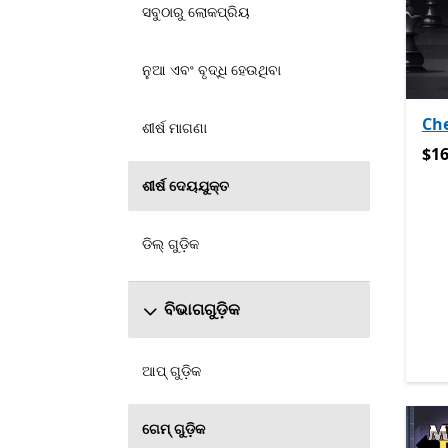
ସବୁଠାରୁ ଲୋକପ୍ରିୟ
ନୁଆ ଏବଂ ବୃଦ୍ଧି ହେଉଥିବା
Che
ଶୀର୍ଷ ମାଗଣା
$16
$16
ଶୀର୍ଷ ଦେୟଯୁକ୍ତ
ଡିଲ୍ ଗୁଡ଼ିକ
ବିଭାଗଗୁଡ଼ିକ
ଆପ୍ ଗୁଡ଼ିକ
ଗେମ୍ ଗୁଡ଼ିକ