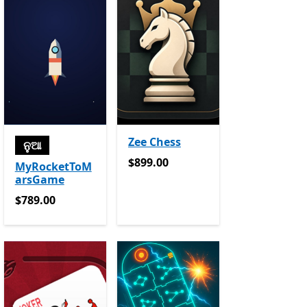
Zee Chess
ନୁଆ
$899.00
$899.00
MyRocketToM
arsGame
$789.00
$789.00