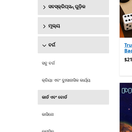
ସବସ୍କ୍ରିପ୍ସନ୍ ଗୁଡ଼ିକ
ମୂଲ୍ୟ
ବର୍ଗ
Tr
Ba
$21
$21
ସବୁ ବର୍ଗ
କ୍ରିୟା ଏବଂ ଦୁଃସାହାସିକ କାର୍ଯ୍ୟ
କାର୍ଡ ଏବଂ ବୋର୍ଡ
କାସିନୋ
କ୍ଲାସିକ୍