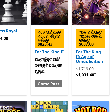
ss Royal
ଏତେ ପର୍ଯ୍ୟନ୍ତ
ଏତେ ପର୍ଯ୍ୟନ୍ତ
ଏଥିରେ ସଞ୍ଚୟ
ଏଥିରେ ସଞ୍ଚୟ
4.00
4.00
କରନ୍ତୁ
କରନ୍ତୁ
$823.43
$687.60
For The King II
For The King
II: Age of
+
ଅନ୍ତର୍ଭୁକ୍ତ ଅଛି ସବସ୍କ୍ରିପସନ୍ ସହ ମୂଲ୍ୟ Game
ଅନ୍ତର୍ଭୁକ୍ତ ଅଛି
Omus Edition
ସବସ୍କ୍ରିପସନ୍ ସହ
ପ୍ରକୃତରେ $1,719.00 
$1,719.00
ମୂଲ୍ୟ
+
$1,031.40
Game Pass