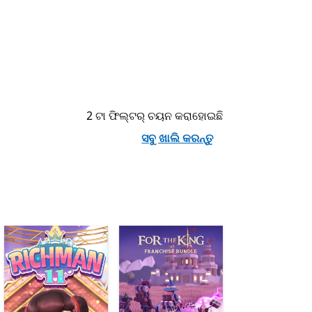
2 ଟା ଫିଲ୍ଟର୍ ଚୟନ କରାହୋଇଛି
ସବୁ ଖାଲି କରନ୍ତୁ