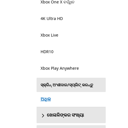
Xbox One X ବର୍ଦ୍ଧିତ
4K Ultra HD
Xbox Live
HDR10
Xbox Play Anywhere
ସ୍କ୍ରିନ୍ ଅଂଶୀଦାର/ସ୍ପ୍ଲିଟ୍ କରନ୍ତୁ
ଅଧିକ
ଖେଳାଳିଙ୍କର ସଂଖ୍ୟା