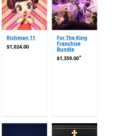
Richman 11
For The King
Franchise
$1,024.00
$1,024.00
Bundle
+
$1,359.00
ଆପ୍ ରେ କ୍ରୟଗୁଡ଼ିକରେ ଥିବା ଅ
$1,359.00
 Pass
ଆପ୍ ରେ କ୍ରୟଗୁଡ଼ିକରେ ଥିବା ଅଫର୍ ଗୁଡ଼ିକ
ବର୍ତ୍ତମାନ $1,031.40
ଆପ୍ ରେ କ୍ରୟଗୁଡ଼ିକରେ ଥିବା ଅଫର୍ ଗୁଡ଼ିକ