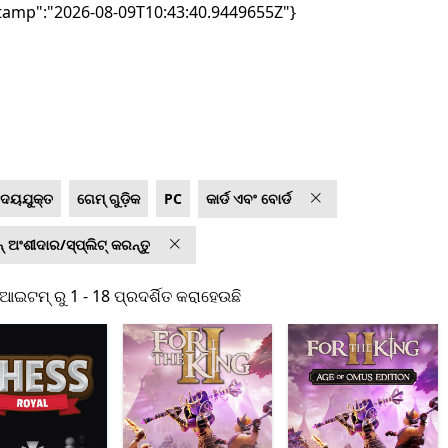
tamp":"2026-08-09T10:43:40.9449655Z"}
 ଦେୟଯୁକ୍ତ
ଗେମ୍ ଗୁଡ଼ିକ
PC
କାର୍ଡ ଏବଂ ବୋର୍ଡ
ିନ୍ ଅଂଶୀଦାର/ସ୍ପ୍ଲିଟ୍ କରନ୍ତୁ
ଆଇଟମ୍ ରୁ 1 - 18 ପ୍ରଦର୍ଶିତ କରାହେଉଛି
 ଆଇଟମ୍ ରୁ 1 - 18 ପ୍ରଦର୍ଶିତ କରାହେଉଛି