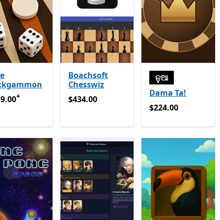
ue
Boachsoft
ନୁଆ
ckgammon
Chesswiz
Dama Ta!
+
9.00
ଆପ୍ ରେ କ୍ରୟଗୁଡ଼ିକରେ ଥିବା ଅଫର୍ ଗୁଡ଼ିକ
$434.00
9.00
$434.00
$224.00
$224.00