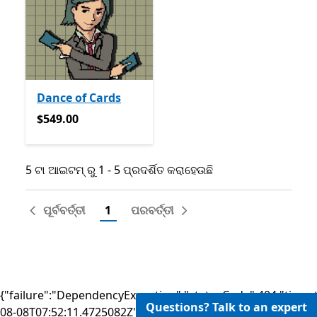
Dance of Cards
$549.00
$549.00
5 ଟା ଆଇଟମ୍ ରୁ 1 - 5 ପ୍ରଦର୍ଶିତ କରାହେଉଛି
5 ଟା ଆଇଟମ୍ ରୁ 1 - 5 ପ୍ରଦର୍ଶିତ କରାହେଉଛି
ପୂର୍ବବର୍ତ୍ତୀ
1
ପରବର୍ତ୍ତୀ
{"failure":"DependencyException","statusCode":404,"times
Questions? Talk to an expert
08-08T07:52:11.4725082Z"}