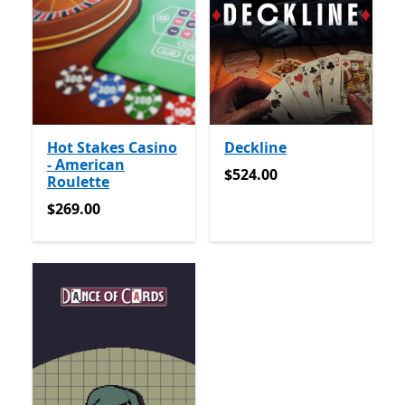
Hot Stakes Casino
Deckline
- American
$524.00
$524.00
Roulette
$269.00
$269.00