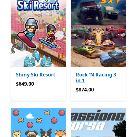
Shiny Ski Resort
Rock 'N Racing 3
in 1
$649.00
$649.00
$874.00
$874.00