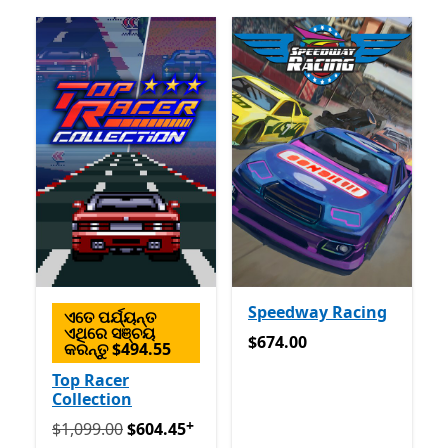
Speedway Racing
ଏତେ ପର୍ଯ୍ୟନ୍ତ
ଏଥିରେ ସଞ୍ଚୟ
$674.00
$674.00
କରନ୍ତୁ $494.55
Top Racer
Collection
+
ପ୍ରକୃତରେ $1,099.00 ବର୍ତ୍ତମାନ $604.45
ଆପ୍ ରେ କ୍ରୟଗୁଡ଼ିକର
$1,099.00
$604.45