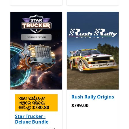
Rush Rally Origins
ଏତେ ପର୍ଯ୍ୟନ୍ତ
ଏଥିରେ ସଞ୍ଚୟ
$799.00
$799.00
କରନ୍ତୁ $730.80
Star Trucker -
Deluxe Bundle