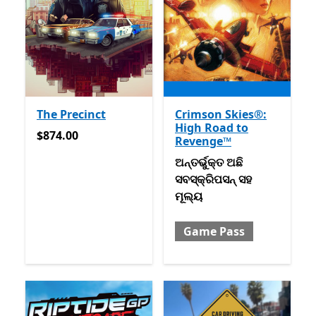
The Precinct
Crimson Skies®:
High Road to
$874.00
$874.00
Revenge™
ଅନ୍ତର୍ଭୁକ୍ତ ଅଛି ସବସ୍କ୍ରିପସନ
ଅନ୍ତର୍ଭୁକ୍ତ ଅଛି
ସବସ୍କ୍ରିପସନ୍ ସହ
ମୂଲ୍ୟ
Game Pass