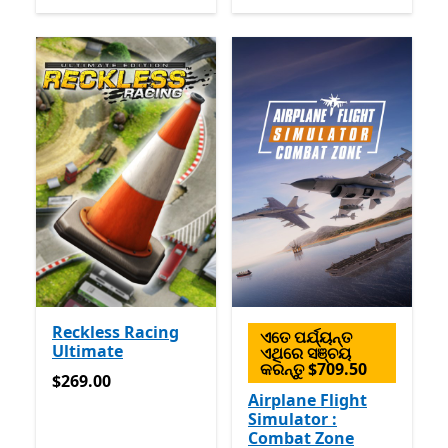
Reckless Racing
ଏତେ ପର୍ଯ୍ୟନ୍ତ
Ultimate
ଏଥିରେ ସଞ୍ଚୟ
କରନ୍ତୁ $709.50
$269.00
$269.00
Airplane Flight
Simulator :
Combat Zone