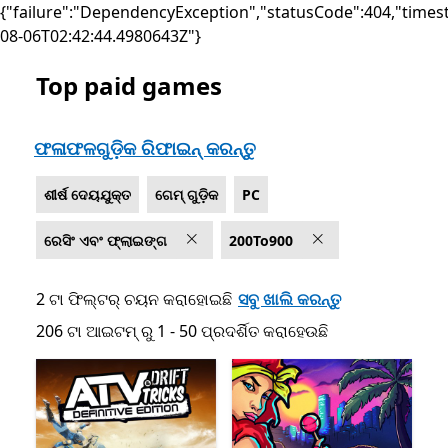
{"failure":"DependencyException","statusCode":404,"times
08-06T02:42:44.4980643Z"}
Top paid games
Microsoft.com ତାଲିକାଭୁକ୍ତ କରନ୍ତୁ
ଫଳାଫଳଗୁଡ଼ିକ ରିଫାଇନ୍ କରନ୍ତୁ
ଶୀର୍ଷ ଦେୟଯୁକ୍ତ
ଗେମ୍ ଗୁଡ଼ିକ
PC
ରେସିଂ ଏବଂ ଫ୍ଲାଇଙ୍ଗ
200To900
2 ଟା ଫିଲ୍ଟର୍ ଚୟନ କରାହୋଇଛି
ସବୁ ଖାଲି କରନ୍ତୁ
206 ଟା ଆଇଟମ୍ ରୁ 1 - 50 ପ୍ରଦର୍ଶିତ କରାହେଉଛି
206 ଟା ଆଇଟମ୍ ରୁ 1 - 50 ପ୍ରଦର୍ଶିତ କରାହେଉଛି