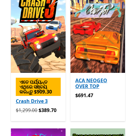
ACA NEOGEO
ଏତେ ପର୍ଯ୍ୟନ୍ତ
OVER TOP
ଏଥିରେ ସଞ୍ଚୟ
କରନ୍ତୁ $909.30
$691.47
$691.47
Crash Drive 3
ପ୍ରକୃତରେ $1,299.00 ବର୍ତ୍ତମାନ $389.70
$1,299.00
$389.70