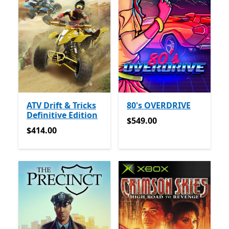
ATV Drift & Tricks
80's OVERDRIVE
Definitive Edition
$549.00
$549.00
$414.00
$414.00