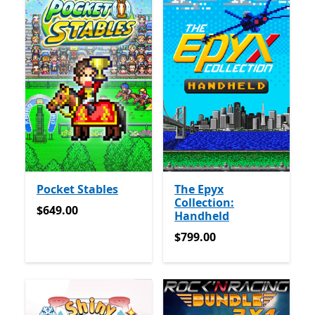
Pocket Stables
The Epyx
Collection:
$649.00
$649.00
Handheld
$799.00
$799.00