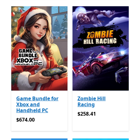
Game Bundle for
Zombie Hill
Xbox and
Racing
Handheld PC
$258.41
$258.41
$674.00
$674.00