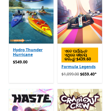
Hydro Thunder
ଏତେ ପର୍ଯ୍ୟନ୍ତ
Hurricane
ଏଥିରେ ସଞ୍ଚୟ
କରନ୍ତୁ $439.60
$549.00
$549.00
Formula Legends
+
ପ୍ରକୃତରେ $1,099.00 ବର୍ତ୍ତମା
$1,099.00
$659.40