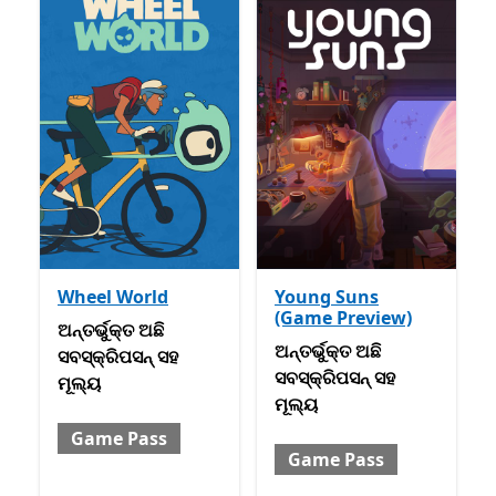
Wheel World
Young Suns
(Game Preview)
ଅନ୍ତର୍ଭୁକ୍ତ ଅଛି ସବସ୍କ୍ରିପସନ୍ ସହ ମୂଲ୍ୟ Game Pass
ଅନ୍ତର୍ଭୁକ୍ତ ଅଛି
ଅନ୍ତର୍ଭୁକ୍ତ ଅଛି ସବସ୍କ୍ରିପସନ
ଅନ୍ତର୍ଭୁକ୍ତ ଅଛି
ସବସ୍କ୍ରିପସନ୍ ସହ
ସବସ୍କ୍ରିପସନ୍ ସହ
ମୂଲ୍ୟ
ମୂଲ୍ୟ
Game Pass
Game Pass