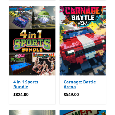
4 in 1 Sports
Carnage: Battle
Bundle
Arena
$824.00
$549.00
$824.00
$549.00