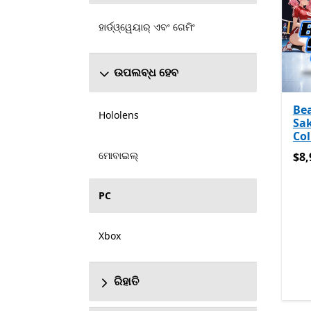
ହାର୍ଡ୍ଓ୍ୱେୟାର୍ ଏବଂ ଗେମିଂ
ଉପଲବ୍ଧ ହେବ
Bea
Hololens
Sa
Col
ମୋବାଇଲ୍
$8,
$8,
PC
Xbox
ରିହାତି