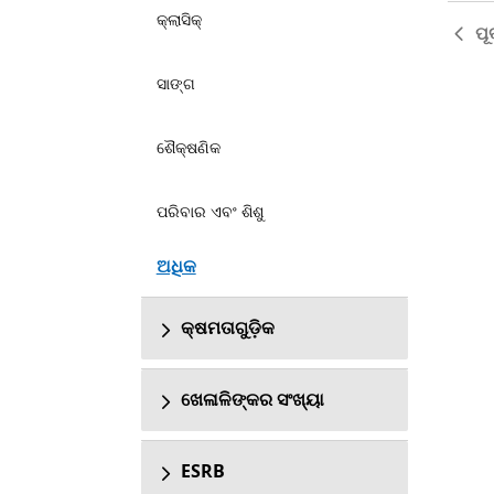
କ୍ଲାସିକ୍
ପୂର
ସାଙ୍ଗ
ଶୈକ୍ଷଣିକ
ପରିବାର ଏବଂ ଶିଶୁ
ଅଧିକ
କ୍ଷମତାଗୁଡ଼ିକ
ଖେଳାଳିଙ୍କର ସଂଖ୍ୟା
ESRB