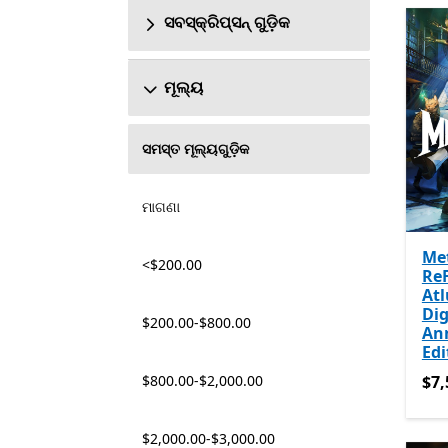
ସବସ୍କ୍ରିପ୍ସନ୍ ଗୁଡ଼ିକ
ମୂଲ୍ୟ
ସମସ୍ତ ମୂଲ୍ୟଗୁଡ଼ିକ
ମାଗଣା
Me
<$200.00
Re
Atl
Dig
$200.00-$800.00
An
Edi
$7,
$800.00-$2,000.00
$7,
$2,000.00-$3,000.00