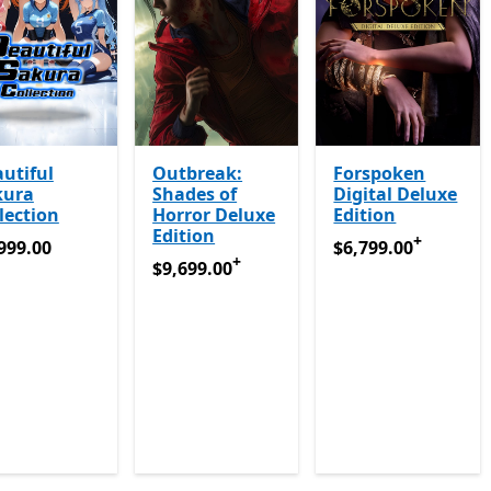
utiful
Outbreak:
Forspoken
kura
Shades of
Digital Deluxe
lection
Horror Deluxe
Edition
Edition
+
999.00
$6,799.00
ଆପ୍ ରେ କ୍
999.00
$6,799.00
+
$9,699.00
ଆପ୍ ରେ କ୍ରୟଗୁଡ଼ିକରେ ଥିବା ଅଫର୍ ଗୁ
$9,699.00