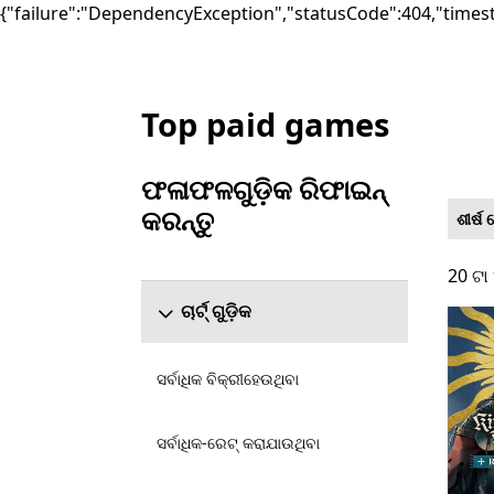
{"failure":"DependencyException","statusCode":404,"times
Top paid games
Microsoft.com ତାଲିକାଭୁକ୍ତ କରନ୍ତୁ
ଫଳାଫଳଗୁଡ଼ିକ ରିଫାଇନ୍
କରନ୍ତୁ
ଶୀର୍ଷ
ଫଳାଫଳଗୁଡ଼ିକ ରିଫାଇନ୍ କରନ୍ତୁ ବିଭାଗକୁ ସ୍କିପ୍ କରନ୍ତୁ
20 ଟା 
20 ଟା
ଚାର୍ଟ୍ ଗୁଡ଼ିକ
ସର୍ବାଧିକ ବିକ୍ରୀହେଉଥିବା
ସର୍ବାଧିକ-ରେଟ୍ କରାଯାଉଥିବା