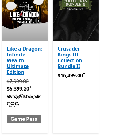
Like a Dragon:
Crusader
Infinite
Kings III:
Wealth
Collection
Ultimate
Bundle II
ରୟଗୁଡ଼ିକରେ ଥିବା ଅଫର୍ ଗୁଡ଼ିକ
Edition
+
ଡ଼ିକ
$16,499.00
ଆପ୍ ରେ କ୍ରୟଗୁଡ଼ିକରେ ଥିବା 
$16,499.00
ପ୍ରକୃତରେ $7,999.00 ବର୍ତ୍ତମାନ $6,399.20 ସବସ୍କ୍ରିପସନ୍ ସହ ମ
$7,999.00
+
$6,399.20
ସବସ୍କ୍ରିପସନ୍ ସହ
ମୂଲ୍ୟ
Game Pass