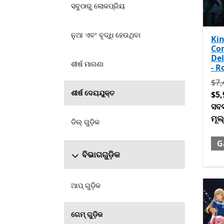
ସବୁଠାରୁ ଲୋକପ୍ରିୟ
ନୁଆ ଏବଂ ବୃଦ୍ଧି ହେଉଥିବା
Ki
Co
Del
ଶୀର୍ଷ ମାଗଣା
- R
ପ୍ର
$7,
ଶୀର୍ଷ ଦେୟଯୁକ୍ତ
$5,
ସବସ
ମୂଲ
ଡିଲ୍ ଗୁଡ଼ିକ
G
ବିଭାଗଗୁଡ଼ିକ
ଆପ୍ ଗୁଡ଼ିକ
ଗେମ୍ ଗୁଡ଼ିକ