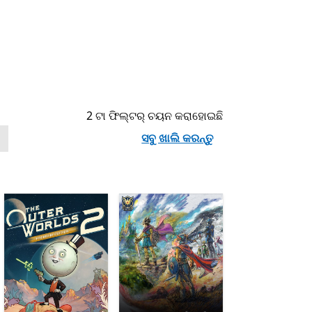
2 ଟା ଫିଲ୍ଟର୍ ଚୟନ କରାହୋଇଛି
ସବୁ ଖାଲି କରନ୍ତୁ