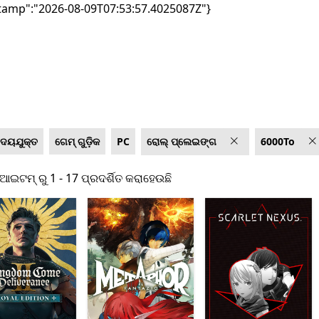
tamp":"2026-08-09T07:53:57.4025087Z"}
 ଦେୟଯୁକ୍ତ
ଗେମ୍ ଗୁଡ଼ିକ
PC
ରୋଲ୍‍ ପ୍ଲେଇଙ୍ଗ
6000To
ଆଇଟମ୍ ରୁ 1 - 17 ପ୍ରଦର୍ଶିତ କରାହେଉଛି
 ଆଇଟମ୍ ରୁ 1 - 17 ପ୍ରଦର୍ଶିତ କରାହେଉଛି