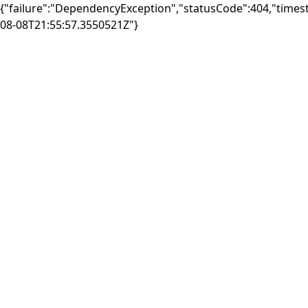
{"failure":"DependencyException","statusCode":404,"times
08-08T21:55:57.3550521Z"}