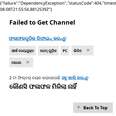
{"failure":"DependencyException","statusCode":404,"times
08-08T21:55:56.8812539Z"}
Failed to Get Channel
Microsoft.com ତାଲିକାଭୁକ୍ତ କରନ୍ତୁ
ଫଳାଫଳଗୁଡ଼ିକ ରିଫାଇନ୍ କରନ୍ତୁ
ଶୀର୍ଷ ଦେୟଯୁକ୍ତ
ଗେମ୍ ଗୁଡ଼ିକ
PC
ଭିଡିଓ
ମାଗଣା
2 ଟା ଫିଲ୍ଟର୍ ଚୟନ କରାହୋଇଛି
ସବୁ ଖାଲି କରନ୍ତୁ
କୌଣସି ଫଳାଫଳ ମିଳିଲା ନାହିଁ
Back To Top