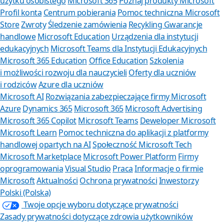
użytku osobistego
Microsoft 365
Poznaj produkty Microsoft
Profil konta
Centrum pobierania
Pomoc techniczna Microsoft
Store
Zwroty
Śledzenie zamówienia
Recykling
Gwarancje
handlowe
Microsoft Education
Urządzenia dla instytucji
edukacyjnych
Microsoft Teams dla Instytucji Edukacyjnych
Microsoft 365 Education
Office Education
Szkolenia
i możliwości rozwoju dla nauczycieli
Oferty dla uczniów
i rodziców
Azure dla uczniów
Microsoft AI
Rozwiązania zabezpieczające firmy Microsoft
Azure
Dynamics 365
Microsoft 365
Microsoft Advertising
Microsoft 365 Copilot
Microsoft Teams
Deweloper Microsoft
Microsoft Learn
Pomoc techniczna do aplikacji z platformy
handlowej opartych na AI
Społeczność Microsoft Tech
Microsoft Marketplace
Microsoft Power Platform
Firmy
oprogramowania
Visual Studio
Praca
Informacje o firmie
Microsoft
Aktualności
Ochrona prywatności
Inwestorzy
Polski (Polska)
Twoje opcje wyboru dotyczące prywatności
Zasady prywatności dotyczące zdrowia użytkowników