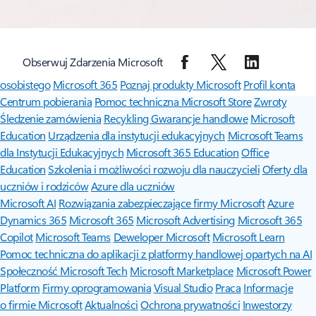
Obserwuj Zdarzenia Microsoft
Surface Pro
Surface Laptop
Copilot dla organizacji
Copilot do użytku
osobistego
Microsoft 365
Poznaj produkty Microsoft
Profil konta
Centrum pobierania
Pomoc techniczna Microsoft Store
Zwroty
Śledzenie zamówienia
Recykling
Gwarancje handlowe
Microsoft
Education
Urządzenia dla instytucji edukacyjnych
Microsoft Teams
dla Instytucji Edukacyjnych
Microsoft 365 Education
Office
Education
Szkolenia i możliwości rozwoju dla nauczycieli
Oferty dla
uczniów i rodziców
Azure dla uczniów
Microsoft AI
Rozwiązania zabezpieczające firmy Microsoft
Azure
Dynamics 365
Microsoft 365
Microsoft Advertising
Microsoft 365
Copilot
Microsoft Teams
Deweloper Microsoft
Microsoft Learn
Pomoc techniczna do aplikacji z platformy handlowej opartych na AI
Społeczność Microsoft Tech
Microsoft Marketplace
Microsoft Power
Platform
Firmy oprogramowania
Visual Studio
Praca
Informacje
o firmie Microsoft
Aktualności
Ochrona prywatności
Inwestorzy