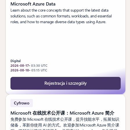
Microsoft Azure Data
Learn about the core concepts that support the latest data
solutions, such as common formats, workloads, and essential
roles, and how to manage diverse data types using Azure.
Digital
2026-08-17
• 03:30 UTC
2026-08-18
• 05:15 UTC
Rejestracja i szczegóły
Cyfrowo
Microsoft 在线技术公开课：Microsoft Azure 简介
免费参加 Microsoft 在线技术公开课，提升技能水平，拓展知识
储备，革新你使用 AI 的方式。欢迎参加 Microsoft Azure 简介课