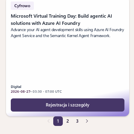
Cyfrowo
Microsoft Virtual Training Day: Build agentic AI
solutions with Azure AI Foundry
Advance your AI agent development skills using Azure AI Foundry
Agent Service and the Semantic Kernel Agent Framework.
Digital
2026-08-27
• 03:30 - 07:00 UTC
Rejestracja i szczegóły
1
2
3
Strona 1 z 3