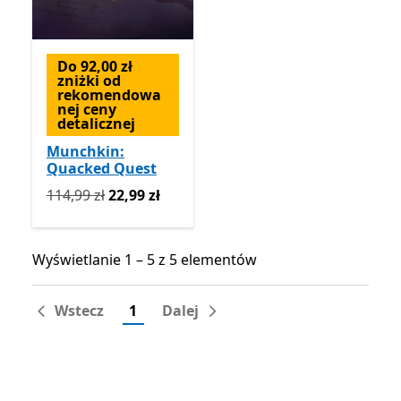
Do 92,00 zł
zniżki od
rekomendowa
nej ceny
detalicznej
Munchkin:
Quacked Quest
Pierwotnie 114,99 zł teraz 22,99 zł
114,99 zł
22,99 zł
Wyświetlanie 1 – 5 z 5 elementów
Wyświetlanie 1 – 5 z 5 elementów
Wstecz
1
Dalej