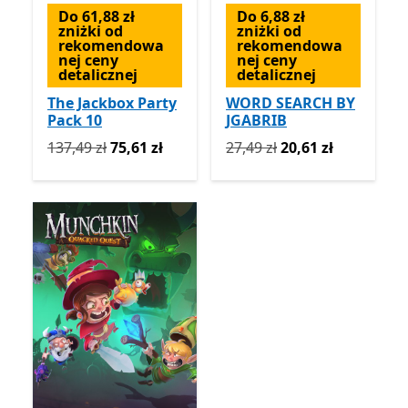
Do 61,88 zł
Do 6,88 zł
zniżki od
zniżki od
rekomendowa
rekomendowa
nej ceny
nej ceny
detalicznej
detalicznej
The Jackbox Party
WORD SEARCH BY
Pack 10
JGABRIB
Pierwotnie 137,49 zł teraz 75,61 zł
Pierwotnie 27,49 zł teraz 2
137,49 zł
75,61 zł
27,49 zł
20,61 zł