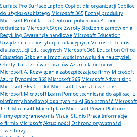
Surface Pro
Surface Laptop
Copilot dla organizacji
Copilot
do użytku osobistego
Microsoft 365
Poznaj produkty
Microsoft
Profil konta
Centrum pobierania
Pomoc
techniczna Microsoft Store
Zwroty
Śledzenie zamówienia
Recykling
Gwarancje handlowe
Microsoft Education
Urządzenia dla instytucji edukacyjnych
Microsoft Teams
dla Instytucji Edukacyjnych
Microsoft 365 Education
Office
Education
Szkolenia i możliwości rozwoju dla nauczycieli
Oferty dla uczniów i rodziców
Azure dla uczniów
Microsoft AI
Rozwiązania zabezpieczające firmy Microsoft
Azure
Dynamics 365
Microsoft 365
Microsoft Advertising
Microsoft 365 Copilot
Microsoft Teams
Deweloper
Microsoft
Microsoft Learn
Pomoc techniczna do aplikacji z
platformy handlowej opartych na AI
Społeczność Microsoft
Tech
Microsoft Marketplace
Microsoft Power Platform
Firmy oprogramowania
Visual Studio
Praca
Informacje
o firmie Microsoft
Aktualności
Ochrona prywatności
Inwestorzy