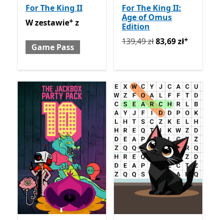
For The King II
For The King II:
Age of Omus
+
W zestawie z Game Pass
Oferty zakupu w aplikacji
W zestawie
z
Edition
+
Pierwotnie 139,49 zł teraz 
139,49 zł
83,69 zł
Game Pass