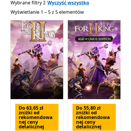
Wybrane filtry 2
Wyczyść wszystko
Wyświetlanie 1 – 5 z 5 elementów
Wyświetlanie 1 – 5 z 5 elementów
Do 63,65 zł
Do 55,80 zł
zniżki od
zniżki od
rekomendowa
rekomendowa
nej ceny
nej ceny
detalicznej
detalicznej