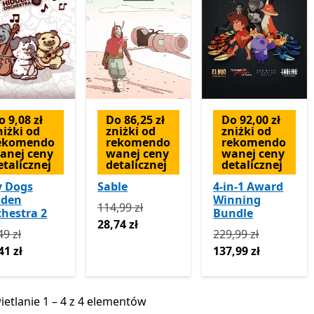
o 9,08 zł
Do 86,25 zł
Do 92,00 zł
niżki od
zniżki od
zniżki od
ekomendo
rekomendo
rekomendo
anej ceny
wanej ceny
wanej ceny
etalicznej
detalicznej
detalicznej
y Dogs
Sable
4-in-1 Award
dden
Winning
Pierwotnie 114,99 zł teraz 28,74 zł
114,99 zł
hestra 2
Bundle
28,74 zł
rwotnie 27,49 zł teraz 18,41 zł
Pierwotnie 229,99 z
49 zł
229,99 zł
41 zł
137,99 zł
etlanie 1 – 4 z 4 elementów
etlanie 1 – 4 z 4 elementów