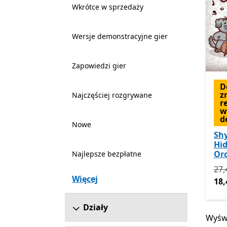
Wkrótce w sprzedaży
Wersje demonstracyjne gier
Zapowiedzi gier
D
z
Najczęściej rozgrywane
r
w
d
Nowe
Sh
Hi
Orc
Najlepsze bezpłatne
Pie
27,
Więcej
18,
Działy
Wyświ
Wyświ