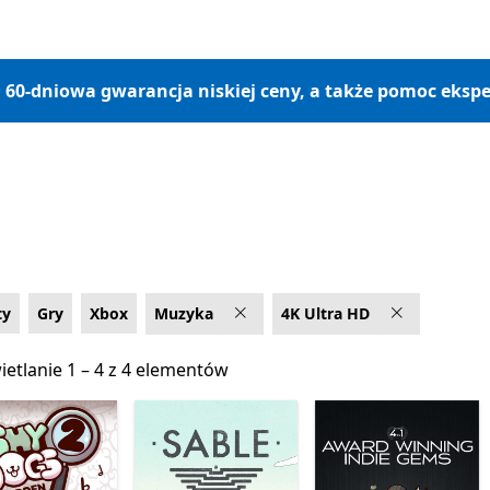
, 60-dniowa gwarancja niskiej ceny, a także pomoc ekspe
ty
Gry
Xbox
Muzyka
4K Ultra HD
etlanie 1 – 4 z 4 elementów
etlanie 1 – 4 z 4 elementów