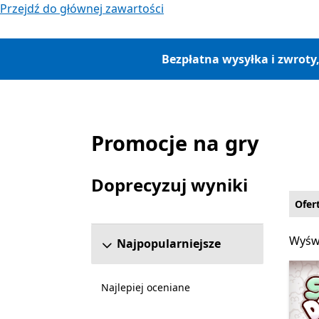
Przejdź do głównej zawartości
Bezpłatna wysyłka i zwroty
Promocje na gry
Lista Microsoft.com
Doprecyzuj wyniki
Pomiń sekcję uściślania wyników
Ofer
Wyświ
Wyświ
Najpopularniejsze
Najlepiej oceniane