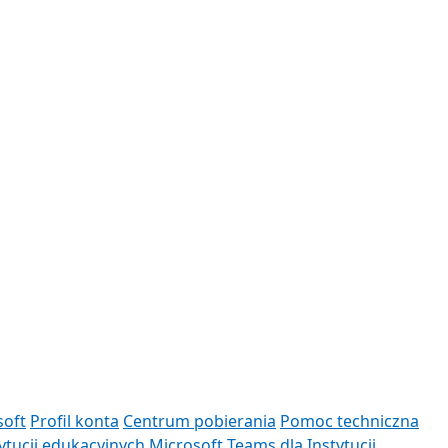
soft
Profil konta
Centrum pobierania
Pomoc techniczna
ytucji edukacyjnych
Microsoft Teams dla Instytucji