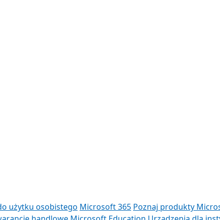
do użytku osobistego
Microsoft 365
Poznaj produkty Micro
arancje handlowe
Microsoft Education
Urządzenia dla inst