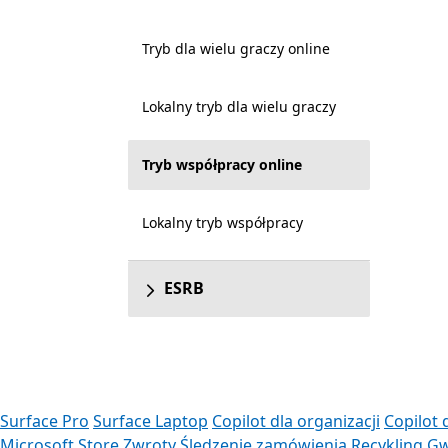
Tryb dla wielu graczy online
Lokalny tryb dla wielu graczy
Tryb współpracy online
Lokalny tryb współpracy
ESRB
Surface Pro
Surface Laptop
Copilot dla organizacji
Copilot 
Microsoft Store
Zwroty
Śledzenie zamówienia
Recykling
Gw