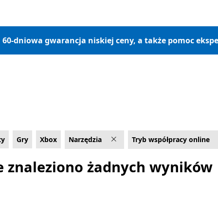
, 60-dniowa gwarancja niskiej ceny, a także pomoc ekspe
ty
Gry
Xbox
Narzędzia
Tryb współpracy online
e znaleziono żadnych wyników