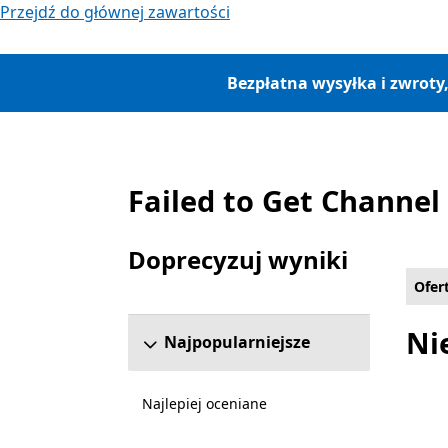
Przejdź do głównej zawartości
Bezpłatna wysyłka i zwroty
Failed to Get Channel
Lista Microsoft.com
Doprecyzuj wyniki
Pomiń sekcję uściślania wyników
Ofer
Ni
Najpopularniejsze
Najlepiej oceniane