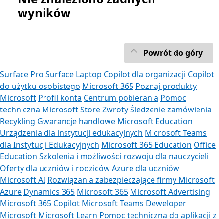
wyników
Powrót do góry
Surface Pro
Surface Laptop
Copilot dla organizacji
Copilot
do użytku osobistego
Microsoft 365
Poznaj produkty
Microsoft
Profil konta
Centrum pobierania
Pomoc
techniczna Microsoft Store
Zwroty
Śledzenie zamówienia
Recykling
Gwarancje handlowe
Microsoft Education
Urządzenia dla instytucji edukacyjnych
Microsoft Teams
dla Instytucji Edukacyjnych
Microsoft 365 Education
Office
Education
Szkolenia i możliwości rozwoju dla nauczycieli
Oferty dla uczniów i rodziców
Azure dla uczniów
Microsoft AI
Rozwiązania zabezpieczające firmy Microsoft
Azure
Dynamics 365
Microsoft 365
Microsoft Advertising
Microsoft 365 Copilot
Microsoft Teams
Deweloper
Microsoft
Microsoft Learn
Pomoc techniczna do aplikacji z