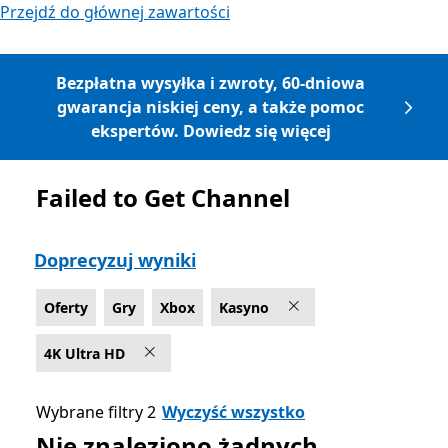
Przejdź do głównej zawartości
Bezpłatna wysyłka i zwroty, 60-dniowa
gwarancja niskiej ceny, a także pomoc
ekspertów. Dowiedz się więcej
Failed to Get Channel
Lista Microsoft.com
Doprecyzuj wyniki
Oferty
Gry
Xbox
Kasyno
4K Ultra HD
Wybrane filtry 2
Wyczyść wszystko
Nie znaleziono żadnych