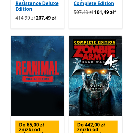
Resistance Deluxe
Complete Edition
Edition
+
Pierwotnie 507,49 zł teraz 
507,49 zł
101,49 zł
+
Pierwotnie 414,99 zł teraz 207,49 zł
Oferty zakupu w a
414,99 zł
207,49 zł
Do 65,00 zł
Do 442,00 zł
zniżki od
zniżki od