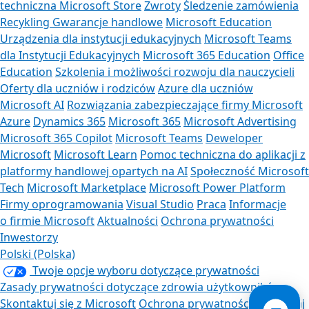
techniczna Microsoft Store
Zwroty
Śledzenie zamówienia
Recykling
Gwarancje handlowe
Microsoft Education
Urządzenia dla instytucji edukacyjnych
Microsoft Teams
dla Instytucji Edukacyjnych
Microsoft 365 Education
Office
Education
Szkolenia i możliwości rozwoju dla nauczycieli
Oferty dla uczniów i rodziców
Azure dla uczniów
Microsoft AI
Rozwiązania zabezpieczające firmy Microsoft
Azure
Dynamics 365
Microsoft 365
Microsoft Advertising
Microsoft 365 Copilot
Microsoft Teams
Deweloper
Microsoft
Microsoft Learn
Pomoc techniczna do aplikacji z
platformy handlowej opartych na AI
Społeczność Microsoft
Tech
Microsoft Marketplace
Microsoft Power Platform
Firmy oprogramowania
Visual Studio
Praca
Informacje
o firmie Microsoft
Aktualności
Ochrona prywatności
Inwestorzy
Polski (Polska)
Twoje opcje wyboru dotyczące prywatności
Zasady prywatności dotyczące zdrowia użytkowników
Skontaktuj się z Microsoft
Ochrona prywatności
Zarządzaj