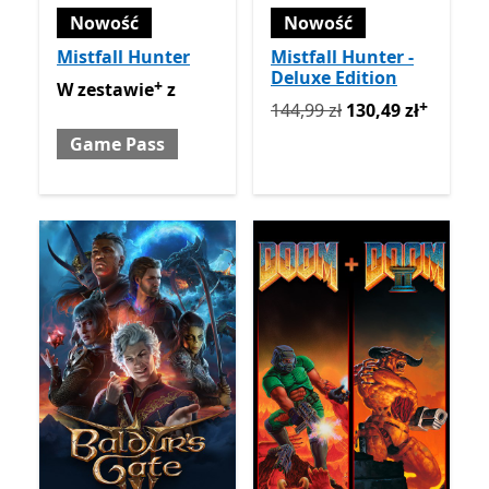
Nowość
Nowość
Mistfall Hunter
Mistfall Hunter -
Deluxe Edition
+
W zestawie z Game Pass
Oferty zakupu w aplikacji
W zestawie
z
+
Pierwotnie 144,99 zł teraz 
144,99 zł
130,49 zł
Game Pass