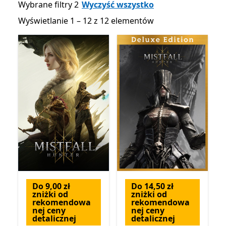
Wybrane filtry 2
Wyczyść wszystko
Wyświetlanie 1 – 12 z 12 elementów
Wyświetlanie 1 – 12 z 12 elementów
Do 9,00 zł
Do 14,50 zł
zniżki od
zniżki od
rekomendowa
rekomendowa
nej ceny
nej ceny
detalicznej
detalicznej