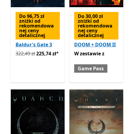
Do 96,75 zł
Do 30,00 zł
zniżki od
zniżki od
rekomendowa
rekomendowa
nej ceny
nej ceny
detalicznej
detalicznej
Baldur's Gate 3
DOOM + DOOM II
+
Pierwotnie 322,49 zł teraz 225,74 zł
W zestawie z Game Pass
Oferty zakupu w a
322,49 zł
225,74 zł
W zestawie
z
Game Pass