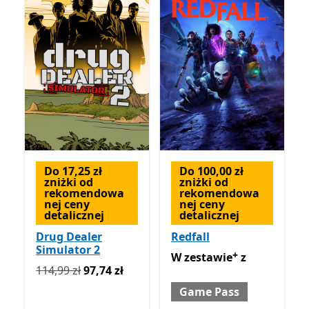
Do 17,25 zł
Do 100,00 zł
zniżki od
zniżki od
rekomendowa
rekomendowa
nej ceny
nej ceny
detalicznej
detalicznej
Drug Dealer
Redfall
Simulator 2
+
W zestawie z Game Pass
Of
W zestawie
z
Pierwotnie 114,99 zł teraz 97,74 zł
114,99 zł
97,74 zł
Game Pass