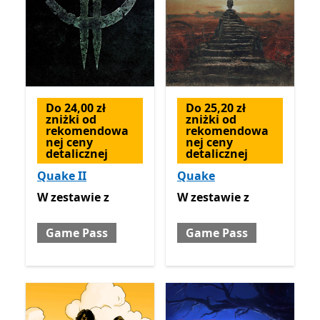
Do 24,00 zł
Do 25,20 zł
zniżki od
zniżki od
rekomendowa
rekomendowa
nej ceny
nej ceny
detalicznej
detalicznej
Quake II
Quake
W zestawie z Game Pass
W zestawie z Game Pass
W zestawie
z
W zestawie
z
Game Pass
Game Pass