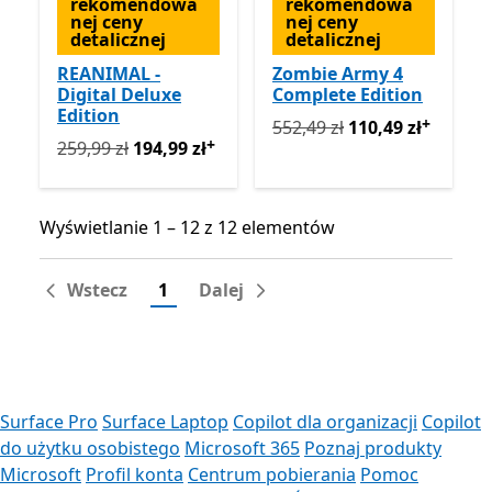
rekomendowa
rekomendowa
nej ceny
nej ceny
detalicznej
detalicznej
REANIMAL -
Zombie Army 4
Digital Deluxe
Complete Edition
Edition
+
Pierwotnie 552,49 zł teraz 
552,49 zł
110,49 zł
+
Pierwotnie 259,99 zł teraz 194,99 zł
Oferty zakupu w a
259,99 zł
194,99 zł
Wyświetlanie 1 – 12 z 12 elementów
Wyświetlanie 1 – 12 z 12 elementów
Wstecz
1
Dalej
Surface Pro
Surface Laptop
Copilot dla organizacji
Copilot
do użytku osobistego
Microsoft 365
Poznaj produkty
Microsoft
Profil konta
Centrum pobierania
Pomoc