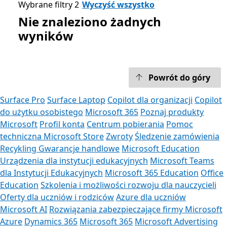
Wybrane filtry 2
Wyczyść wszystko
Nie znaleziono żadnych
wyników
Powrót do góry
Surface Pro
Surface Laptop
Copilot dla organizacji
Copilot
do użytku osobistego
Microsoft 365
Poznaj produkty
Microsoft
Profil konta
Centrum pobierania
Pomoc
techniczna Microsoft Store
Zwroty
Śledzenie zamówienia
Recykling
Gwarancje handlowe
Microsoft Education
Urządzenia dla instytucji edukacyjnych
Microsoft Teams
dla Instytucji Edukacyjnych
Microsoft 365 Education
Office
Education
Szkolenia i możliwości rozwoju dla nauczycieli
Oferty dla uczniów i rodziców
Azure dla uczniów
Microsoft AI
Rozwiązania zabezpieczające firmy Microsoft
Azure
Dynamics 365
Microsoft 365
Microsoft Advertising