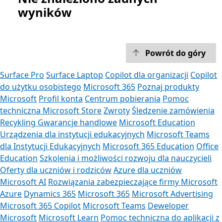
wyników
Powrót do góry
Surface Pro
Surface Laptop
Copilot dla organizacji
Copilot
do użytku osobistego
Microsoft 365
Poznaj produkty
Microsoft
Profil konta
Centrum pobierania
Pomoc
techniczna Microsoft Store
Zwroty
Śledzenie zamówienia
Recykling
Gwarancje handlowe
Microsoft Education
Urządzenia dla instytucji edukacyjnych
Microsoft Teams
dla Instytucji Edukacyjnych
Microsoft 365 Education
Office
Education
Szkolenia i możliwości rozwoju dla nauczycieli
Oferty dla uczniów i rodziców
Azure dla uczniów
Microsoft AI
Rozwiązania zabezpieczające firmy Microsoft
Azure
Dynamics 365
Microsoft 365
Microsoft Advertising
Microsoft 365 Copilot
Microsoft Teams
Deweloper
Microsoft
Microsoft Learn
Pomoc techniczna do aplikacji z