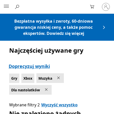
Zaloguj
Microsoft
się
do
swojeg
Bezpłatna wysyłka i zwroty, 60-dniowa
konta
gwarancja niskiej ceny, a także pomoc
ekspertów. Dowiedz się więcej
Najczęściej używane gry
Lista Microsoft.com
Doprecyzuj wyniki
Gry
Xbox
Muzyka
Dla nastolatków
Wybrane filtry 2
Wyczyść wszystko
Nie znaleziono żadnych