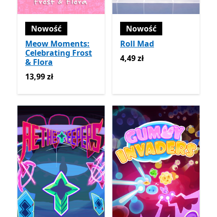
Nowość
Nowość
Meow Moments:
Roll Mad
Celebrating Frost
4,49 zł
4,49 zł
& Flora
13,99 zł
13,99 zł