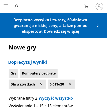
Zaloguj
Microsoft
się
do
swojeg
Bezpłatna wysyłka i zwroty, 60-dniowa
konta
gwarancja niskiej ceny, a także pomoc
ekspertów. Dowiedz się więcej
Nowe gry
Lista Microsoft.com
Doprecyzuj wyniki
Gry
Komputery osobiste
Dla wszystkich
0.01To20
Wybrane filtry 2
Wyczyść wszystko
Wyświetlanie 1 – 15 z 15 elementów
Wyświetlanie 1 – 15 z 15 elementów