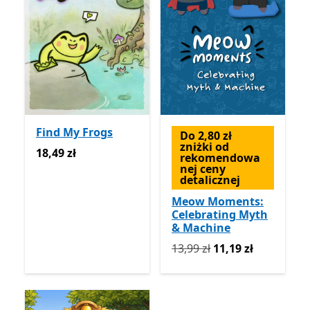
Find My Frogs
Do 2,80 zł
zniżki od
18,49 zł
18,49 zł
rekomendowa
nej ceny
detalicznej
Meow Moments:
Celebrating Myth
& Machine
Pierwotnie 13,99 zł teraz 1
13,99 zł
11,19 zł