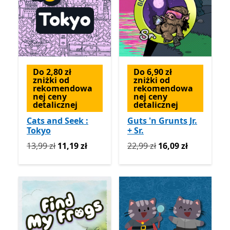
Do 2,80 zł
Do 6,90 zł
zniżki od
zniżki od
rekomendowa
rekomendowa
nej ceny
nej ceny
detalicznej
detalicznej
Cats and Seek :
Guts 'n Grunts Jr.
Tokyo
+ Sr.
Pierwotnie 13,99 zł teraz 11,19 zł
Pierwotnie 22,99 zł teraz 1
13,99 zł
11,19 zł
22,99 zł
16,09 zł