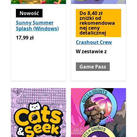
Nowość
Do 8,40 zł
zniżki od
Sunny Summer
rekomendowa
nej ceny
Splash (Windows)
detalicznej
17,99 zł
17,99 zł
Crashout Crew
W zestawie z Game Pass
W zestawie
z
Game Pass