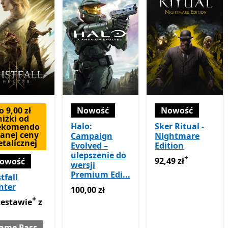
o 9,00 zł
Nowość
Nowość
niżki od
Halo:
Sker Ritual -
ekomendo
anej ceny
Campaign
Nightmare
etalicznej
Evolved –
Edition
ulepszenie do
+
92,49 zł
Oferty zaku
92,49 zł
owość
wersji
Premium Edi...
tfall
nter
100,00 zł
100,00 zł
+
estawie z Game Pass
Oferty zakupu w aplikacji
zestawie
z
ame Pass