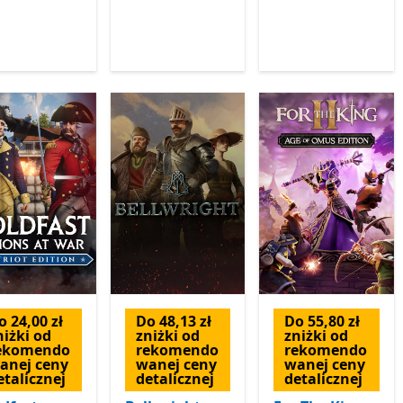
o 24,00 zł
Do 48,13 zł
Do 55,80 zł
niżki od
zniżki od
zniżki od
ekomendo
rekomendo
rekomendo
anej ceny
wanej ceny
wanej ceny
etalicznej
detalicznej
detalicznej