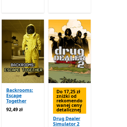
Backrooms:
Do 17,25 zł
Escape
zniżki od
 Pass
Oferty zakupu w aplikacji
rekomendo
Together
wanej ceny
92,49 zł
92,49 zł
detalicznej
Drug Dealer
Simulator 2