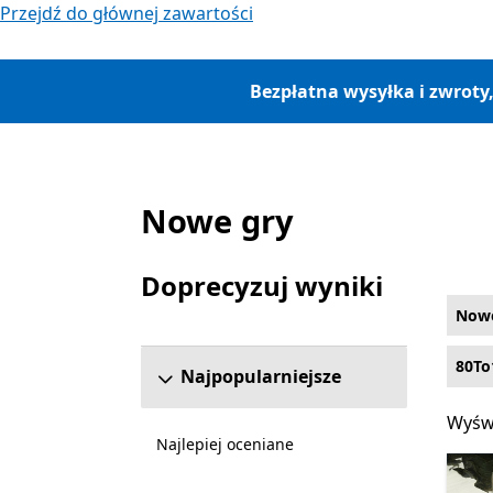
Przejdź do głównej zawartości
Bezpłatna wysyłka i zwroty
Nowe gry
Lista Microsoft.com
Doprecyzuj wyniki
Pomiń sekcję uściślania wyników
Now
80To
Najpopularniejsze
Wyświ
Wyświ
Najlepiej oceniane