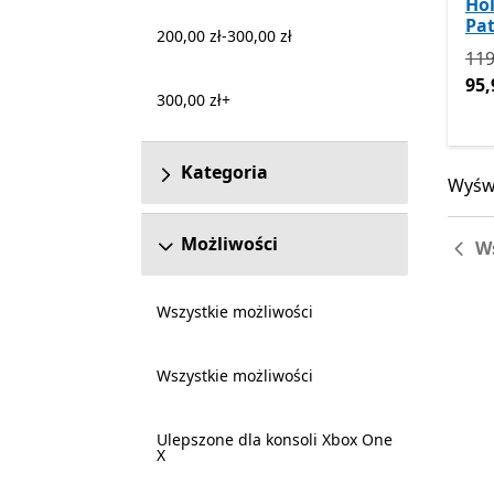
Hol
Pat
200,00 zł-300,00 zł
Pie
119
95,
300,00 zł+
Kategoria
Wyświ
Wyświ
Możliwości
W
Wszystkie możliwości
Wszystkie możliwości
Ulepszone dla konsoli Xbox One
X