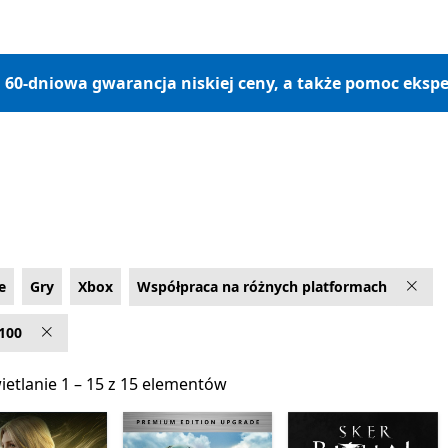
, 60-dniowa gwarancja niskiej ceny, a także pomoc ekspe
e
Gry
Xbox
Współpraca na różnych platformach
100
etlanie 1 – 15 z 15 elementów
etlanie 1 – 15 z 15 elementów