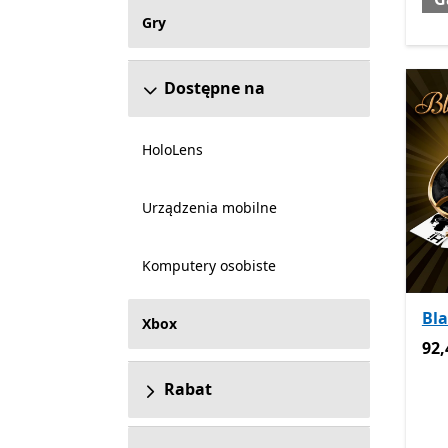
Gry
Dostępne na
HoloLens
Urządzenia mobilne
Komputery osobiste
Bla
Xbox
92,
92,
Rabat