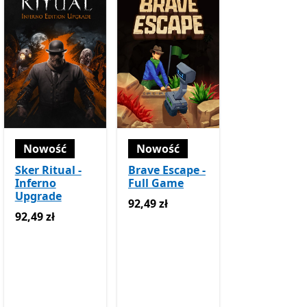
Nowość
Nowość
Sker Ritual -
Brave Escape -
Inferno
Full Game
Upgrade
92,49 zł
92,49 zł
pu w aplikacji
92,49 zł
92,49 zł