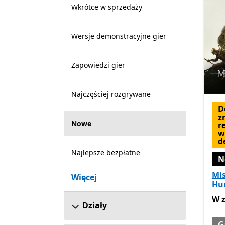
Wkrótce w sprzedaży
Wersje demonstracyjne gier
Zapowiedzi gier
Najczęściej rozgrywane
D
z
Nowe
r
w
d
Najlepsze bezpłatne
N
Mis
Więcej
Hu
W z
W 
Działy
G