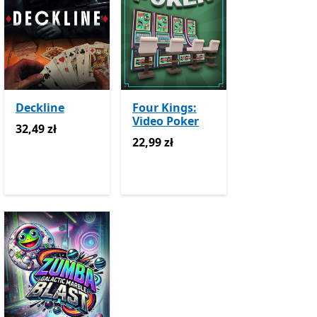
Deckline
Four Kings:
Video Poker
32,49 zł
32,49 zł
22,99 zł
22,99 zł