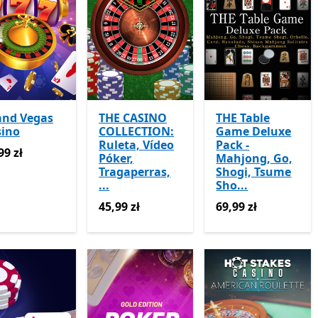
and Vegas
THE CASINO
THE Table
sino
COLLECTION:
Game Deluxe
Ruleta, Vídeo
Pack -
99 zł
99 zł
Póker,
Mahjong, Go,
Tragaperras,
Shogi, Tsume
...
Sho...
45,99 zł
69,99 zł
45,99 zł
69,99 zł