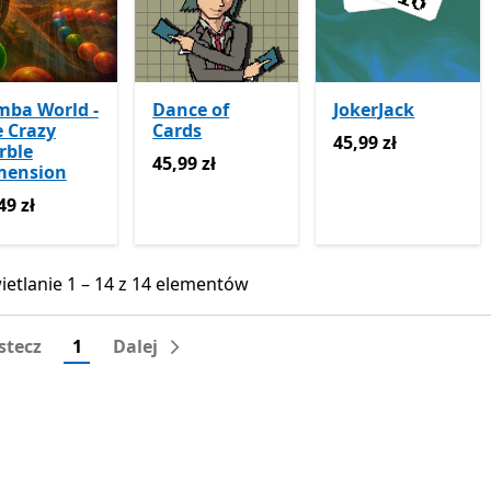
mba World -
Dance of
JokerJack
 Crazy
Cards
45,99 zł
45,99 zł
rble
45,99 zł
45,99 zł
mension
49 zł
49 zł
etlanie 1 – 14 z 14 elementów
etlanie 1 – 14 z 14 elementów
stecz
1
Dalej