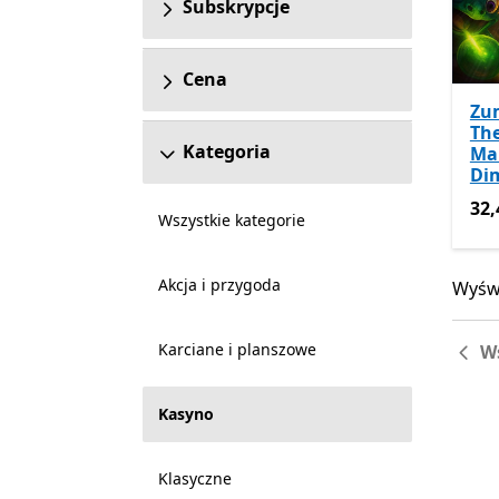
Subskrypcje
Cena
Zu
The
Kategoria
Ma
Di
32,
32,
Wszystkie kategorie
Akcja i przygoda
Wyświ
Wyświ
Karciane i planszowe
W
Kasyno
Klasyczne