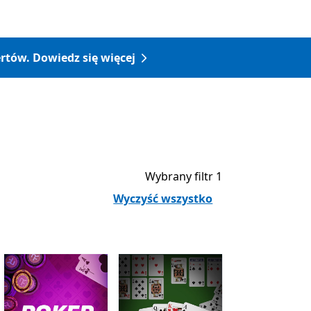
rtów. Dowiedz się więcej
Wybrany filtr 1
Wyczyść wszystko