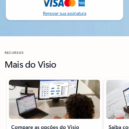
Renovar sua assinatura
RECURSOS
Mais do Visio
Mostrando o slide 1 de 4
Compare as opções do Visio
Saiba c