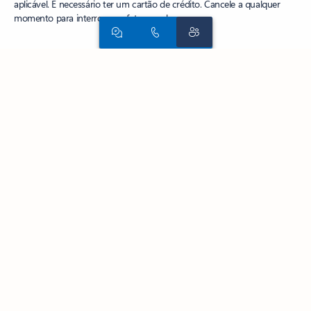
aplicável. É necessário ter um cartão de crédito. Cancele a qualquer
momento para interromper futuras cobranças.
Siga o Microsoft 365
Copilot para organizações
Copilot para uso pessoal
Microsoft 365
Explorar os produtos da Microsoft
Aplicativos do Windows 11
Perfil
da conta
Centro de Download
Suporte da Microsoft Store
Devoluções
Acompanhamento de pedidos
Microsoft Education
Dispositivos para educação
Microsoft Teams para Educação
Microsoft 365 Education
Office Education
Treinamento e
desenvolvimento de educadores
Ofertas para estudantes e pais
Azure para estudantes
IA da Microsoft
Segurança da Microsoft
Azure
Dynamics 365
Microsoft 365
Microsoft Advertising
Microsoft 365 Copilot
Microsoft
Teams
Desenvolvedor Microsoft
Microsoft Learn
Suporte para
aplicativos de marketplace de IA
Comunidade Microsoft Tech