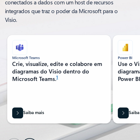
conectados a dados com um host de recursos
integrados que traz o poder da Microsoft para o
Visio.
Mostrando o slide 1 de 7
Microsoft Teams
Power BI
Crie, visualize, edite e colabore em
Use o Vi
diagramas do Visio dentro do
diagrama
1
Microsoft Teams.
Power BI
Saiba mais
Saiba