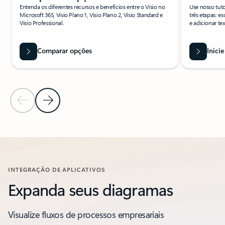
Entenda os diferentes recursos e benefícios entre o Visio no
Use nosso tuto
Microsoft 365, Visio Plano 1, Visio Plano 2, Visio Standard e
três etapas: e
Visio Professional.
e adicionar tex
Comparar opções
Inicie
Slide Anterior
Próximo Slide
Voltar para a seção Recursos
INTEGRAÇÃO DE APLICATIVOS
Expanda seus diagramas
Visualize fluxos de processos empresariais