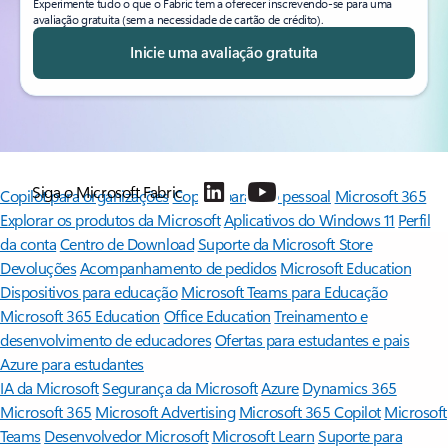
Experimente tudo o que o Fabric tem a oferecer inscrevendo-se para uma
avaliação gratuita (sem a necessidade de cartão de crédito).
Inicie uma avaliação gratuita
Siga o Microsoft Fabric
Copilot para organizações
Copilot para uso pessoal
Microsoft 365
Explorar os produtos da Microsoft
Aplicativos do Windows 11
Perfil
da conta
Centro de Download
Suporte da Microsoft Store
Devoluções
Acompanhamento de pedidos
Microsoft Education
Dispositivos para educação
Microsoft Teams para Educação
Microsoft 365 Education
Office Education
Treinamento e
desenvolvimento de educadores
Ofertas para estudantes e pais
Azure para estudantes
IA da Microsoft
Segurança da Microsoft
Azure
Dynamics 365
Microsoft 365
Microsoft Advertising
Microsoft 365 Copilot
Microsoft
Teams
Desenvolvedor Microsoft
Microsoft Learn
Suporte para