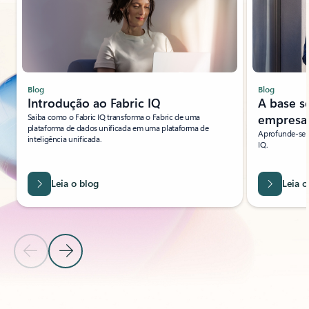
Blog
Blog
Introdução ao Fabric IQ
A base s
Saiba como o Fabric IQ transforma o Fabric de uma
empresar
plataforma de dados unificada em uma plataforma de
Aprofunde-se n
inteligência unificada.
IQ.
Leia o blog
Leia o
Slide Anterior
Próximo Slide
Voltar à seção da guia SOLUÇÕES DE PARCEIROS - Capacite fábrica