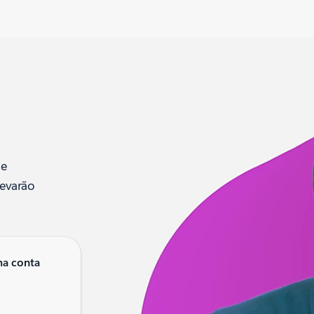
 e
levarão
ma conta