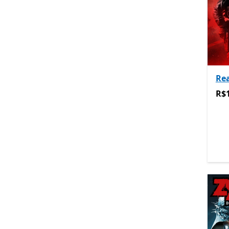
Rea
R$1
R$