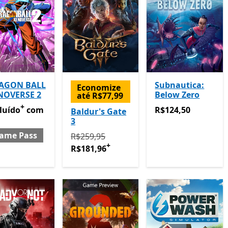
AGON BALL
Subnautica:
Economize
NOVERSE 2
Below Zero
até R$77,99
+
luído com Game Pass
Ofertas em compras de aplicativos
R$124,50
luído
com
R$124,50
Baldur's Gate
3
ame Pass
Originalmente R$259,95 agora R$181,96
R$259,95
+
R$181,96