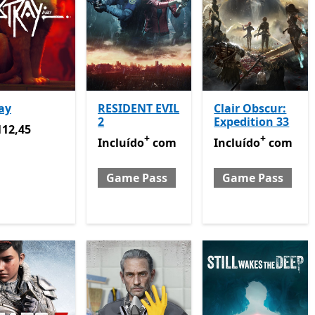
ay
RESIDENT EVIL
Clair Obscur:
2
Expedition 33
12,45
112,45
+
+
Incluído com Game Pass
Incluído com Game
Ofertas em comp
Incluído
com
Incluído
com
Game Pass
Game Pass