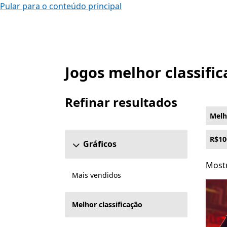
Pular para o conteúdo principal
Jogos melhor classifi
Listar Microsoft.com
Refinar resultados
Pular a seção Refinar resultados
Melh
R$10
Gráficos
Mostr
Mostr
Mais vendidos
Melhor classificação