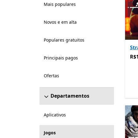
Mais populares
Novos e em alta
Populares gratuitos
Str
R$1
R$
Principais pagos
Ofertas
Departamentos
Aplicativos
Jogos