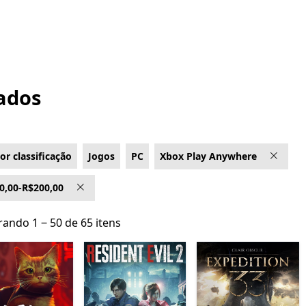
cados
or classificação
Jogos
PC
Xbox Play Anywhere
0,00-R$200,00
ando 1 ‒ 50 de 65 itens
ando 1 ‒ 50 de 65 itens