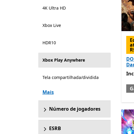
4K Ultra HD
Xbox Live
E
HDR10
a
R
DO
Xbox Play Anywhere
Da
Inc
Inc
Tela compartilhada/dividida
G
Mais
Número de jogadores
ESRB