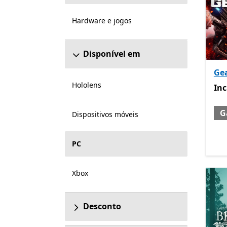
Hardware e jogos
Disponível em
Gea
Hololens
Inc
Inc
G
Dispositivos móveis
PC
Xbox
Desconto