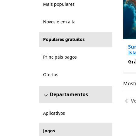
Mais populares
Novos e em alta
Populares gratuitos
Su
Isl
Principais pagos
Grá
Grá
Ofertas
Mostr
Mostr
Departamentos
Vo
Aplicativos
Jogos