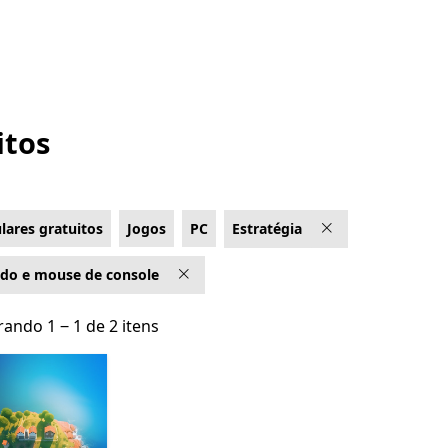
itos
lares gratuitos
Jogos
PC
Estratégia
ado e mouse de console
ando 1 ‒ 1 de 2 itens
ando 1 ‒ 1 de 2 itens