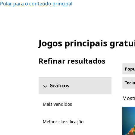
Pular para o conteúdo principal
Jogos principais gratu
Listar Microsoft.com
Refinar resultados
Pular a seção Refinar resultados
Popu
Tecl
Gráficos
Mostr
Mostr
Mais vendidos
Melhor classificação