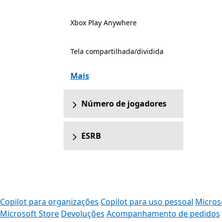
Xbox Play Anywhere
Tela compartilhada/dividida
Mais
Número de jogadores
ESRB
Copilot para organizações
Copilot para uso pessoal
Micros
Microsoft Store
Devoluções
Acompanhamento de pedidos