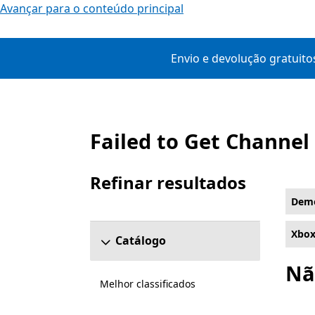
Avançar para o conteúdo principal
Envio e devolução gratuito
Failed to Get Channel
Lista Microsoft.com
Refinar resultados
Ignorar a secção Refinar Resultados
Demo
Xbox
Catálogo
Nã
Melhor classificados