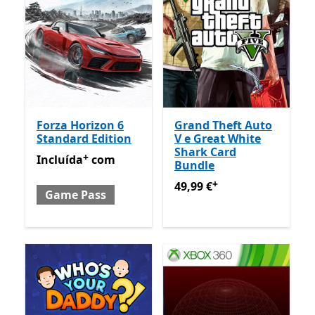
Forza Horizon 6
Grand Theft Auto
Standard Edition
V e Great White
Shark Card
+
Incluída com Game Pass
Ofertas em compras de apl
Incluída
com
Bundle
+
49,99 €
Ofertas em compras
49,99 €
Game Pass