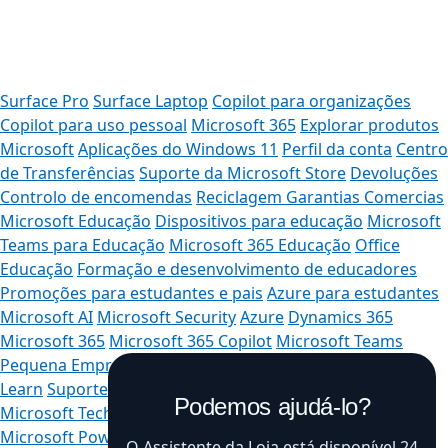
Surface Pro
Surface Laptop
Copilot para organizações
Copilot para uso pessoal
Microsoft 365
Explorar produtos
Microsoft
Aplicações do Windows 11
Perfil da conta
Centro
de Transferências
Suporte da Microsoft Store
Devoluções
Controlo de encomendas
Reciclagem
Garantias Comercias
Microsoft Educação
Dispositivos para educação
Microsoft
Teams para Educação
Microsoft 365 Educação
Office
Educação
Formação e desenvolvimento de educadores
Promoções para estudantes e pais
Azure para estudantes
Microsoft AI
Microsoft Security
Azure
Dynamics 365
Microsoft 365
Microsoft 365 Copilot
Microsoft Teams
Pequena Empresa
Programador Microsoft
Microsoft
Learn
Suporte para aplicações do marketplace de IA
Podemos ajudá-lo?
Microsoft Tech Community
Microsoft Marketplace
Microsoft Power Platform
Empresas de software
Visual
O Assistente da Loja está disponível 24