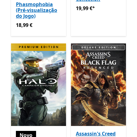
Phasmophobia
+
19,99 €
Ofertas em compras
19,99 €
(Pré-visualização
do Jogo)
18,99 €
18,99 €
Assassin's Creed
Novo