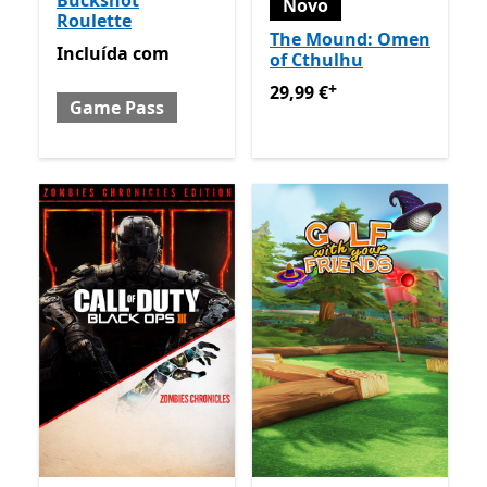
Buckshot
Novo
Roulette
The Mound: Omen
Incluída com Game Pass
Incluída
com
of Cthulhu
+
29,99 €
Ofertas em compras
29,99 €
Game Pass