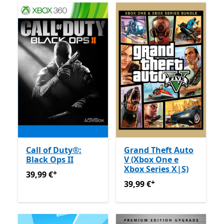
Call of Duty®:
Grand Theft Auto
Black Ops II
V (Xbox One e
Xbox Series X|S)
+
39,99 €
Ofertas em compras de aplicações
39,99 €
+
39,99 €
Ofertas em compras
39,99 €