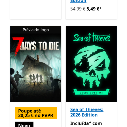
Edition
+
Originalmente 54,99 € ago
54,99 €
5,49 €
Sea of Thieves:
Poupe até
2026 Edition
20,25 € no PVPR
+
Incluída com Game Pass
O
Incluída
com
Novo