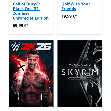
Call of Duty®:
Golf With Your
Black Ops III -
Friends
Zombies
+
19,99 €
Ofertas em compras
19,99 €
Chronicles Edition
+
69,99 €
Ofertas em compras de aplicações
69,99 €