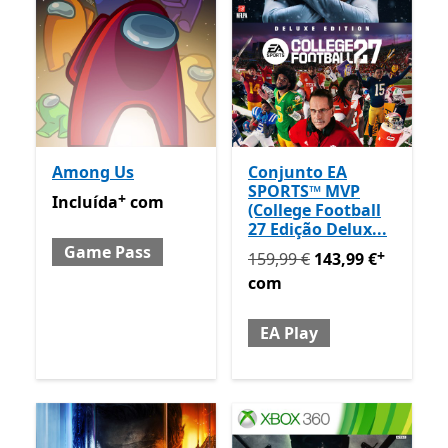
Among Us
Conjunto EA
SPORTS™ MVP
+
Incluída com Game Pass
Ofertas em compras de apl
Incluída
com
(College Football
27 Edição Delux...
Game Pass
+
Originalmente 159,99 € ag
159,99 €
143,99 €
com
EA Play