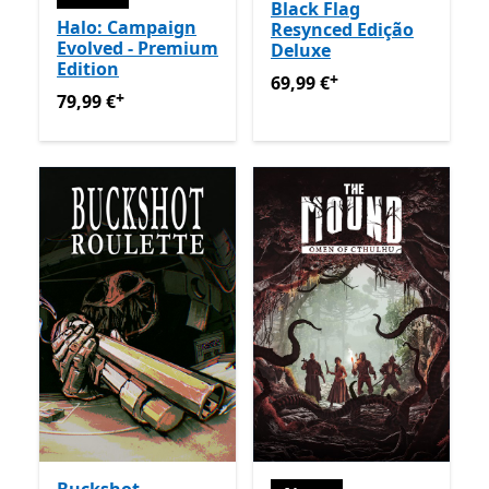
Black Flag
Halo: Campaign
Resynced Edição
Evolved - Premium
Deluxe
Edition
+
69,99 €
Ofertas em compras
69,99 €
+
79,99 €
Ofertas em compras de aplicações
79,99 €