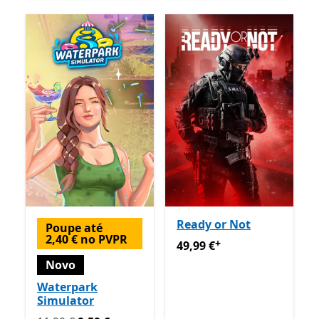
Ready or Not
Poupe até
2,40 € no PVPR
+
49,99 €
Ofertas em compras
49,99 €
Novo
Waterpark
Simulator