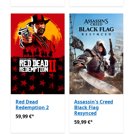
Red Dead
Assassin's Creed
Redemption 2
Black Flag
Resynced
+
59,99 €
Ofertas em compras de aplicações
59,99 €
+
59,99 €
Ofertas em compras
59,99 €