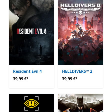
Resident Evil 4
HELLDIVERS™ 2
+
+
39,99 €
Ofertas em compras de aplicações
39,99 €
Ofertas em compras
39,99 €
39,99 €