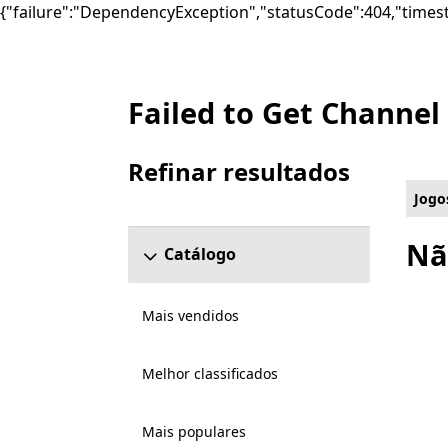
{"failure":"DependencyException","statusCode":404,"times
Failed to Get Channel
List Microsoft.com
Refinar resultados
Ignorar a secção Refinar Resultados
Jogo
Nã
Catálogo
Mais vendidos
Melhor classificados
Mais populares