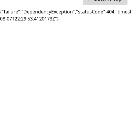
{"failure":"DependencyException","statusCode":404,"times
08-07T22:29:53.4120173Z"}