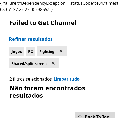
{"failure":"DependencyException","statusCode":404,"times
08-07T22:22:23.0023855Z"}
Failed to Get Channel
List Microsoft.com
Refinar resultados
Jogos
PC
Fighting
Shared/split screen
2 filtros selecionados
Limpar tudo
Não foram encontrados
resultados
Back To Top