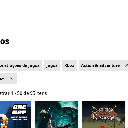
os
nstrações de Jogos
Jogos
Xbox
Action & adventure
ps+
trar 1 - 50 de 95 itens
trar 1 - 50 de 95 itens