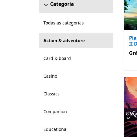
Categoria
Todas as categorias
Pla
Action & adventure
II
Grá
Grá
Card & board
Casino
Classics
Companion
Educational