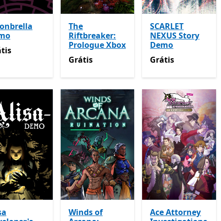
onbrella
The
SCARLET
mo
Riftbreaker:
NEXUS Story
Prologue Xbox
Demo
tis
tis
Grátis
Grátis
Grátis
Grátis
sa
Winds of
Ace Attorney