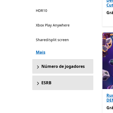
Dev
Cu
HDR10
Grá
Grá
Xbox Play Anywhere
Shared/split screen
Mais
Número de jogadores
ESRB
Ru
DE
Grá
Grá