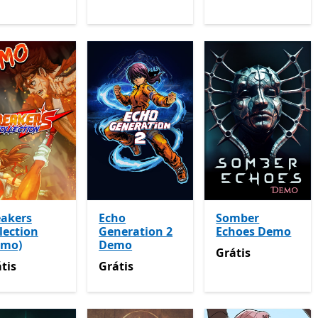
eakers
Echo
Somber
lection
Generation 2
Echoes Demo
emo)
Demo
Grátis
Grátis
tis
Grátis
tis
Grátis