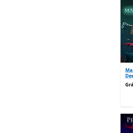
Mar
De
Grá
Grá