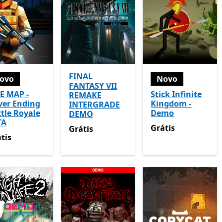
FINAL
ovo
Novo
FANTASY VII
E MAP -
Stick Infinite
REMAKE
ver Ending
Kingdom -
INTERGRADE
tle Royale
Demo
DEMO
TA
Grátis
Grátis
Grátis
Grátis
tis
tis