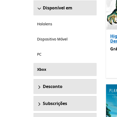
Disponível em
Hololens
Hig
Dispositivo Móvel
De
Grá
Grá
PC
Xbox
Desconto
Subscrições