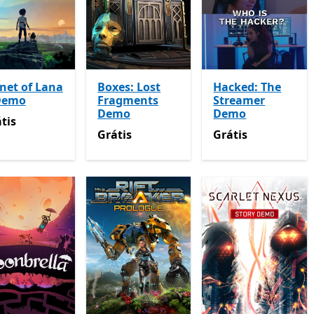
net of Lana
Boxes: Lost
Hacked: The
 Demo
Fragments
Streamer
Demo
Demo
tis
tis
Grátis
Grátis
Grátis
Grátis