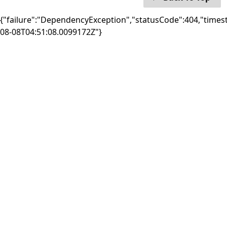
{"failure":"DependencyException","statusCode":404,"times
08-08T04:51:08.0099172Z"}