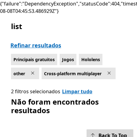
{"failure":"DependencyException","statusCode":404,"times
08-08T04:45:53.486929Z"}
list
List Microsoft.com
Refinar resultados
Principais gratuitos
Jogos
Hololens
other
Cross-platform multiplayer
2 filtros selecionados
Limpar tudo
Não foram encontrados
resultados
Back To Top