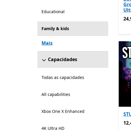
Gr
Ul
Educational
24,
24,
Family & kids
Mais
Capacidades
Todas as capacidades
All capabilities
Xbox One X Enhanced
ST
12,
12,
4K Ultra HD