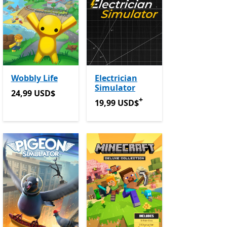
Wobbly Life
Electrician
Simulator
ações
24,99 USD$
24,99 USD$
+
em compras de aplicações
19,99 USD$
Ofertas em compras de
19,99 USD$