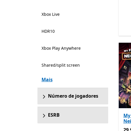
Xbox Live
HDR10
Xbox Play Anywhere
Shared/split screen
Mais
Número de jogadores
ESRB
My 
Ne
29,
29,