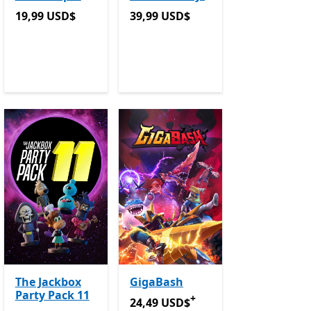
19,99 USD$
39,99 USD$
19,99 USD$
39,99 USD$
ações
 em compras de aplicações
The Jackbox
GigaBash
Party Pack 11
+
24,49 USD$
Ofertas em compras de
24,49 USD$