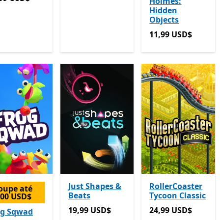
Holmes:
Hidden
Objects
11,99 USD$
11,99 USD$
Just Shapes &
RollerCoaster
oupe até
Beats
Tycoon Classic
,00 USD$
19,99 USD$
24,99 USD$
19,99 USD$
24,99 USD$
og Sqwad