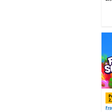
P
2
Fr