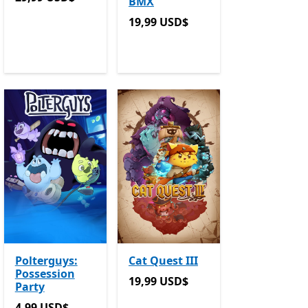
BMX
19,99 USD$
19,99 USD$
Polterguys:
Cat Quest III
Possession
19,99 USD$
19,99 USD$
Party
4,99 USD$
4,99 USD$