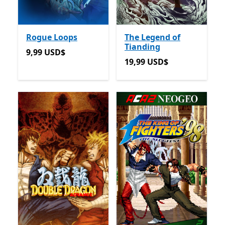
Rogue Loops
The Legend of
Tianding
9,99 USD$
9,99 USD$
19,99 USD$
19,99 USD$