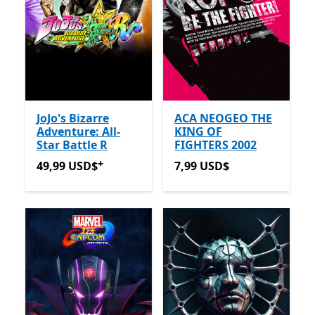
JoJo's Bizarre
ACA NEOGEO THE
Adventure: All-
KING OF
Star Battle R
FIGHTERS 2002
+
49,99 USD$
Ofertas em compras de aplicações
7,99 USD$
49,99 USD$
7,99 USD$