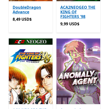
DoubleDragon
ACA2NEOGEO THE
Advance
KING OF
FIGHTERS '98
8,49 USD$
8,49 USD$
9,99 USD$
9,99 USD$