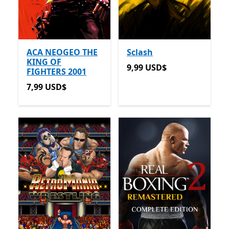
ACA NEOGEO THE
Sclash
KING OF
9,99 USD$
9,99 USD$
FIGHTERS 2001
7,99 USD$
7,99 USD$