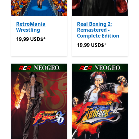
RetroMania
Real Boxing 2:
Wrestling
Remastered -
Complete Edition
+
19,99 USD$
Ofertas em compras de aplicações
19,99 USD$
+
19,99 USD$
Ofertas em co
19,99 USD$