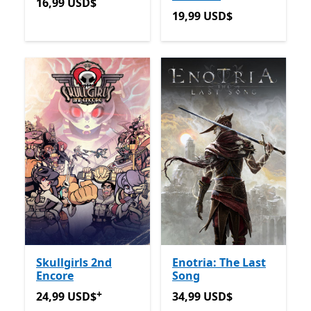
16,99 USD$
16,99 USD$
19,99 USD$
19,99 USD$
Skullgirls 2nd
Enotria: The Last
Encore
Song
+
24,99 USD$
Ofertas em compras de aplicações
34,99 USD$
24,99 USD$
34,99 USD$