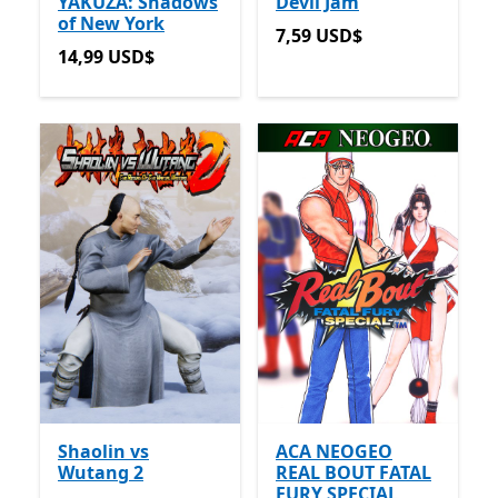
YAKUZA: Shadows
Devil Jam
of New York
7,59 USD$
7,59 USD$
14,99 USD$
14,99 USD$
Shaolin vs
ACA NEOGEO
Wutang 2
REAL BOUT FATAL
FURY SPECIAL