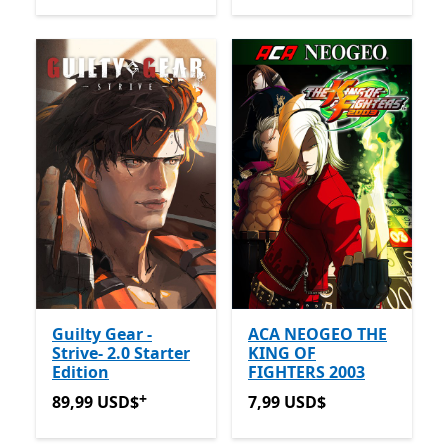
Guilty Gear -
ACA NEOGEO THE
Strive- 2.0 Starter
KING OF
Edition
FIGHTERS 2003
+
89,99 USD$
Ofertas em compras de aplicações
7,99 USD$
89,99 USD$
7,99 USD$