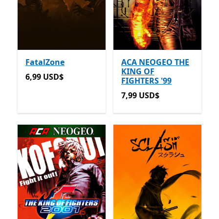
FatalZone
ACA NEOGEO THE
KING OF
6,99 USD$
6,99 USD$
FIGHTERS '99
7,99 USD$
7,99 USD$