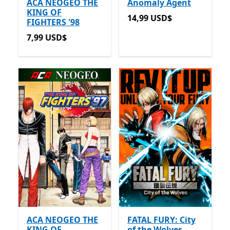
ACA NEOGEO THE
Anomaly Agent
KING OF
14,99 USD$
14,99 USD$
FIGHTERS '98
7,99 USD$
7,99 USD$
ACA NEOGEO THE
FATAL FURY: City
KING OF
of the Wolves