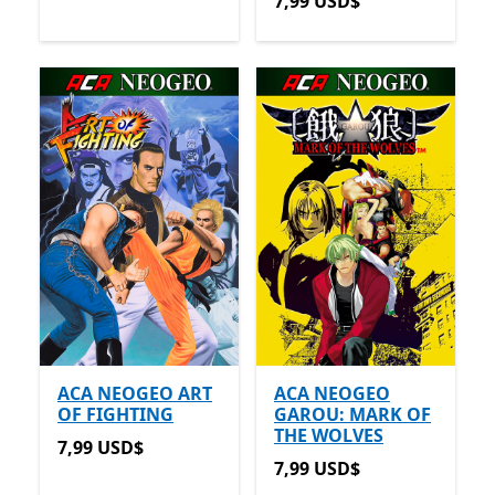
7,99 USD$
7,99 USD$
ACA NEOGEO ART
ACA NEOGEO
OF FIGHTING
GAROU: MARK OF
THE WOLVES
7,99 USD$
7,99 USD$
7,99 USD$
7,99 USD$