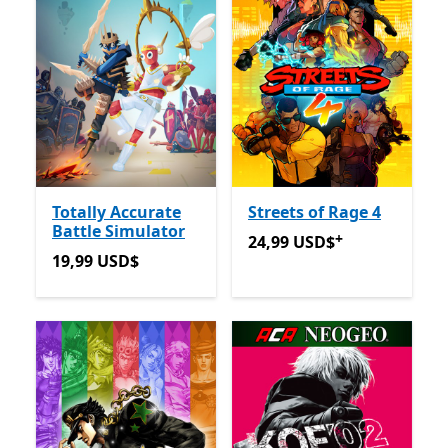
Totally Accurate
Streets of Rage 4
Battle Simulator
+
24,99 USD$
Ofertas em co
24,99 USD$
19,99 USD$
19,99 USD$