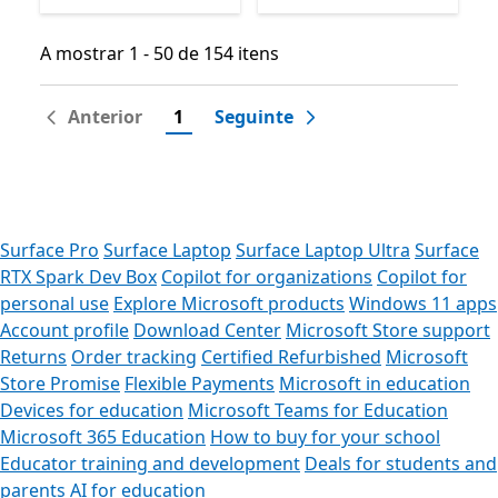
A mostrar 1 - 50 de 154 itens
A mostrar 1 - 50 de 154 itens
Anterior
1
Seguinte
Surface Pro
Surface Laptop
Surface Laptop Ultra
Surface
RTX Spark Dev Box
Copilot for organizations
Copilot for
personal use
Explore Microsoft products
Windows 11 apps
Account profile
Download Center
Microsoft Store support
Returns
Order tracking
Certified Refurbished
Microsoft
Store Promise
Flexible Payments
Microsoft in education
Devices for education
Microsoft Teams for Education
Microsoft 365 Education
How to buy for your school
Educator training and development
Deals for students and
parents
AI for education