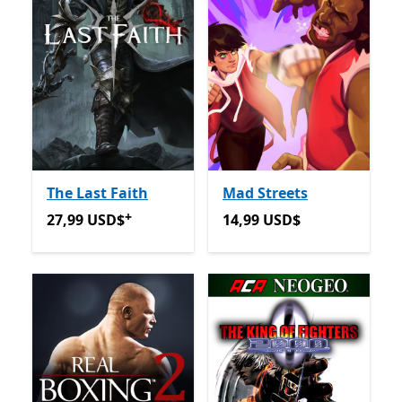
The Last Faith
Mad Streets
+
27,99 USD$
Ofertas em compras de aplicações
14,99 USD$
27,99 USD$
14,99 USD$