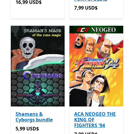
16,99 USD$
16,99 USD$
7,99 USD$
7,99 USD$
Shamans &
ACA NEOGEO THE
Cyborgs bundle
KING OF
FIGHTERS '94
5,99 USD$
5,99 USD$