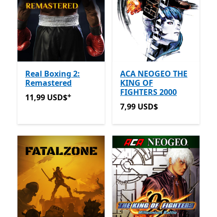
Real Boxing 2:
ACA NEOGEO THE
Remastered
KING OF
FIGHTERS 2000
+
11,99 USD$
Ofertas em compras de aplicações
11,99 USD$
7,99 USD$
7,99 USD$