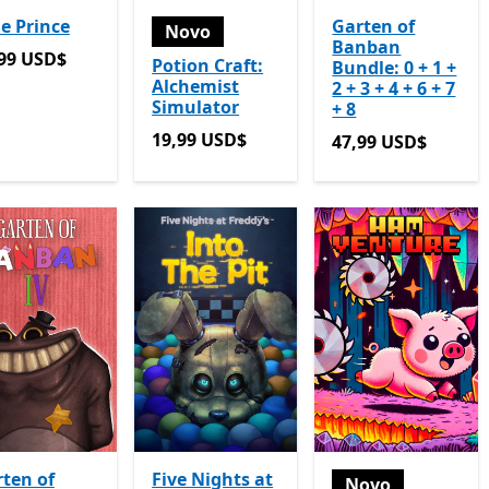
e Prince
Garten of
Novo
Banban
99 USD$
99 USD$
Potion Craft:
Bundle: 0 + 1 +
Alchemist
2 + 3 + 4 + 6 + 7
Simulator
+ 8
19,99 USD$
19,99 USD$
47,99 USD$
47,99 USD$
ten of
Five Nights at
Novo