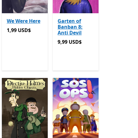
We Were Here
Garten of
Banban 8:
1,99 USD$
1,99 USD$
Anti Devil
9,99 USD$
9,99 USD$