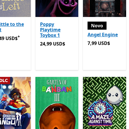
ittle to the
Poppy
Novo
t
Playtime
Angel Engine
Toybox 1
+
49 USD$
Ofertas em compras de aplicações
49 USD$
7,99 USD$
7,99 USD$
24,99 USD$
24,99 USD$