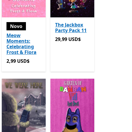
The Jackbox
Novo
Party Pack 11
Meow
29,99 USD$
29,99 USD$
Moments:
Celebrating
Frost & Flora
2,99 USD$
2,99 USD$