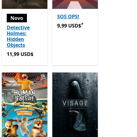
SOS OPS!
Novo
+
9,99 USD$
Ofertas em compras de 
9,99 USD$
Detective
Holmes:
 em compras de aplicações
Hidden
Objects
11,99 USD$
11,99 USD$