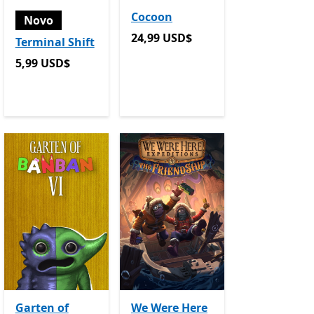
Cocoon
Novo
24,99 USD$
24,99 USD$
Terminal Shift
5,99 USD$
5,99 USD$
Garten of
We Were Here