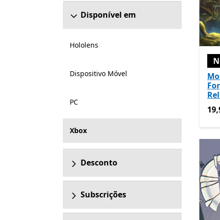
Disponível em
Hololens
N
Dispositivo Móvel
Mo
Fo
Rel
PC
19,
19,
Xbox
Desconto
Subscrições