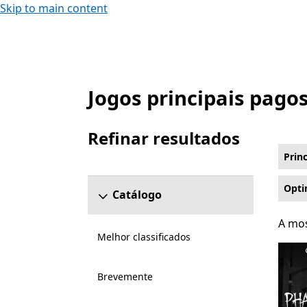
Skip to main content
Jogos principais pago
List Microsoft.com
Refinar resultados
Ignorar a secção Refinar Resultados
Prin
Opti
Catálogo
A mos
A mos
Melhor classificados
Brevemente