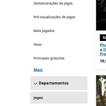
Demonstrações de Jogos
Pré-visualizações de Jogos
Mais Jogados
N
Novo
Ph
a 
Pre
Principais gratuitos
19,
19,
Mais
Departamentos
Jogos