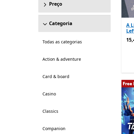
Preço
Categoria
A L
Lef
15,
15,
Todas as categorias
Action & adventure
Card & board
Casino
Classics
Companion