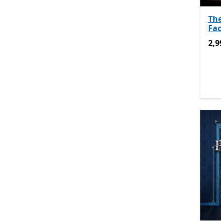
Th
Fac
2,9
2,9