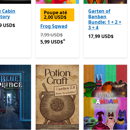
e Cabin
Garten of
Poupe até
tory
Banban
2,00 USD$
Bundle: 1 + 2 +
9 USD$
9 USD$
Frog Sqwad
3 + 4
Originalmente 7,99 USD$ agora 5,99 US
7,99 USD$
17,99 USD$
17,99 USD$
+
5,99 USD$