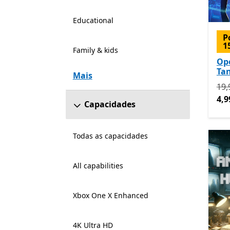
Educational
P
1
Family & kids
Ope
Ta
Mais
Ori
19,
4,9
Capacidades
Todas as capacidades
All capabilities
Xbox One X Enhanced
4K Ultra HD