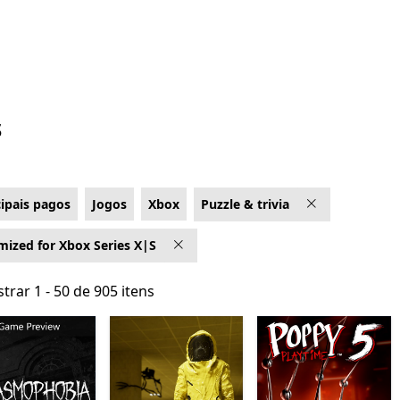
s
cipais pagos
Jogos
Xbox
Puzzle & trivia
mized for Xbox Series X|S
trar 1 - 50 de 905 itens
trar 1 - 50 de 905 itens