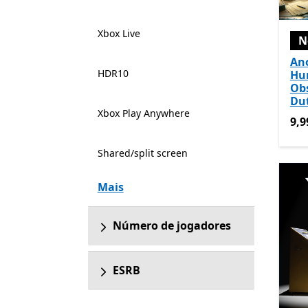
Xbox Live
N
An
HDR10
Hu
Ob
Du
Xbox Play Anywhere
9,9
9,9
Shared/split screen
Mais
Número de jogadores
ESRB