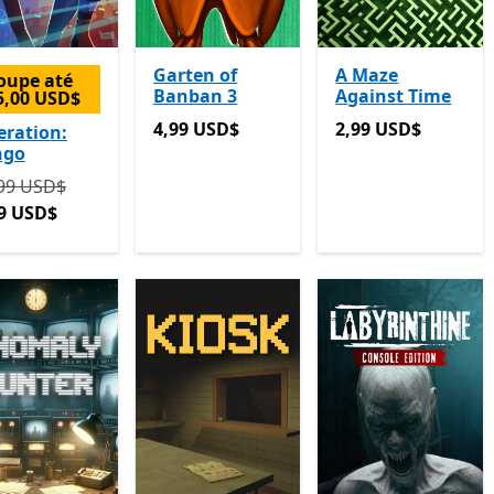
Garten of
A Maze
oupe até
Banban 3
Against Time
5,00 USD$
4,99 USD$
2,99 USD$
4,99 USD$
2,99 USD$
ration:
ngo
ginalmente 19,99 USD$ agora 4,99 USD$
99 USD$
9 USD$