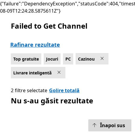
{"failure":"DependencyException","statusCode":404,"times
08-09T12:24:28.5875611Z"}
Failed to Get Channel
Listare Microsoft.com
Rafinare rezultate
Top gratuite
Jocuri
PC
Cazinou
Livrare inteligentă
2 filtre selectate
Golire totală
Nu s-au găsit rezultate
Înapoi sus