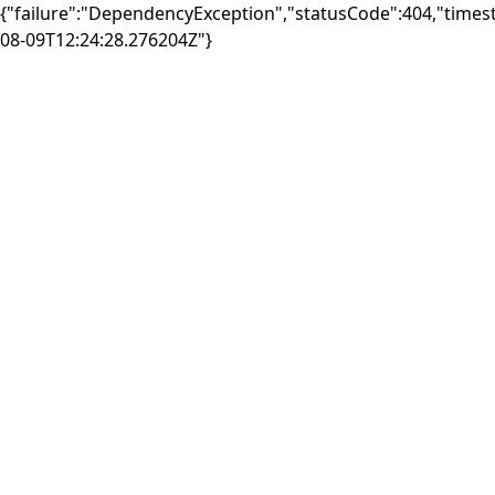
{"failure":"DependencyException","statusCode":404,"times
08-09T12:24:28.276204Z"}