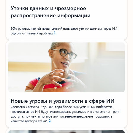
Утечки данных и чрезмерное
распространение информации
80% руководителей предприятий называют утечки данных через ИИ
2
одной из главных проблем.
Новые угрозы и уязвимости в сфере ИИ
Согласно Gartner®, "до 2029 года более 50% успешных кибератак
против агентов ИИ будут использовать уязвимости в системе контроля
доступа, применяя прямое или косвенное внедрение подсказок в
3
качестве вектора атаки".