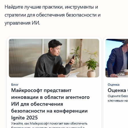
Найдите лучшие практики, инструменты и
стратегии для обеспечения безопасности и
управления ИИ.
Показан слайд 1 из 12
Блог
Оценка
Майкрософт представит
Оценка 
инновации в области агентного
Оцените безо
ключевым на
ИИ для обеспечения
безопасности на конференции
Ignite 2025
Узнайте, как Майкрософт помогает вам обеспечить
безопасность и ускорить внедрение инноваций в