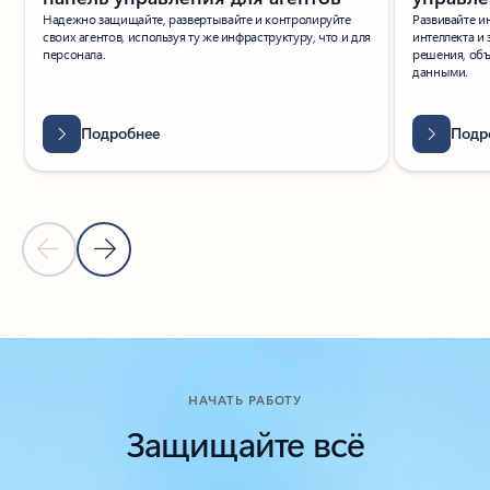
Надежно защищайте, развертывайте и контролируйте
Развивайте и
своих агентов, используя ту же инфраструктуру, что и для
интеллекта и
персонала.
решения, об
данными.
Подробнее
Подр
Предыдущий слайд
Следующий слайд
Назад в раздел "Ресурсы"
НАЧАТЬ РАБОТУ
Защищайте всё