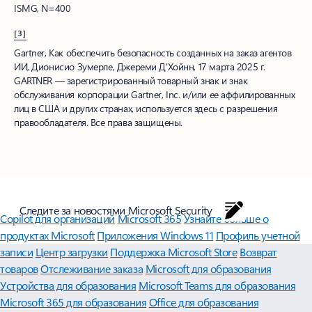
ISMG, N=400
[3]
Gartner, Как обеспечить безопасность созданных на заказ агентов
ИИ, Дионисио Зумерле, Джереми Д'Хойнн, 17 марта 2025 г.
GARTNER — зарегистрированный товарный знак и знак
обслуживания корпорации Gartner, Inc. и/или ее аффилированных
лиц в США и других странах, используется здесь с разрешения
правообладателя. Все права защищены.
Следите за новостями Microsoft Security
Copilot для организаций
Microsoft 365
Узнайте больше о
продуктах Microsoft
Приложения Windows 11
Профиль учетной
записи
Центр загрузки
Поддержка Microsoft Store
Возврат
товаров
Отслеживание заказа
Microsoft для образования
Устройства для образования
Microsoft Teams для образования
Microsoft 365 для образования
Office для образования