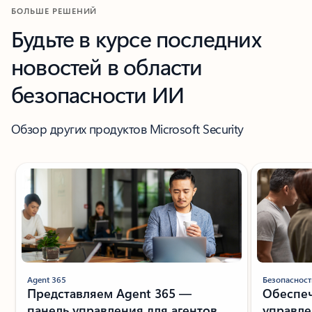
БОЛЬШЕ РЕШЕНИЙ
Будьте в курсе последних
новостей в области
безопасности ИИ
Обзор других продуктов Microsoft Security
Показан слайд 1 из 4
Agent 365
Безопасност
Представляем Agent 365 —
Обеспеч
панель управления для агентов
управл