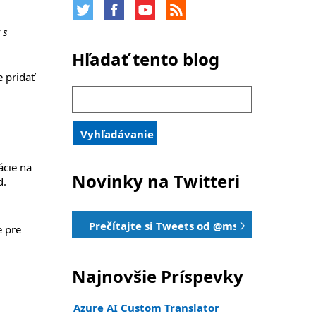
 s
Hľadať tento blog
 pridať
Hľadanie:
Vyhľadávanie
ácie na
Novinky na Twitteri
d.
Prečítajte si Tweets od @mstranslator
e pre
.
Najnovšie Príspevky
Azure AI Custom Translator