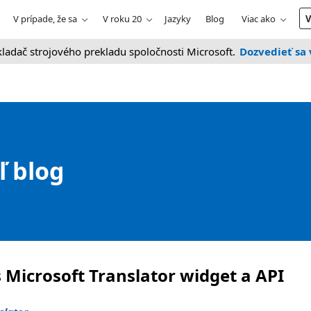
V prípade, že sa
V roku 20
Jazyky
Blog
Viac ako
V
kladač strojového prekladu spoločnosti Microsoft.
Dozvedieť sa 
ľ blog
Microsoft Translator widget a API