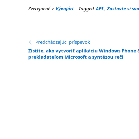
Zverejnené v
Vývojári
Tagged
API
,
Zostavte si svo
Zobraziť ďalšie príspevky
Predchádzajúci príspevok
:
Zistite, ako vytvoriť aplikáciu Windows Phone 
prekladateľom Microsoft a syntézou reči