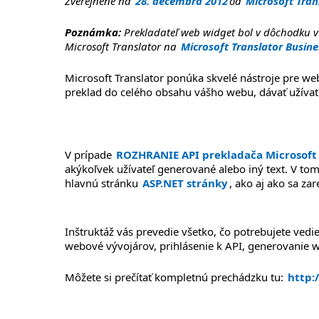
Zverejnené na
28. decembra 2012
od
Microsoft Tran
Poznámka:
Prekladateľ web widget bol v dôchodku v j
Microsoft Translator na
Microsoft Translator Busine
Microsoft Translator ponúka skvelé nástroje pre w
preklad do celého obsahu vášho webu, dávať užívateľ
V prípade
ROZHRANIE API prekladača Microsoft
akýkoľvek užívateľ generované alebo iný text. V tom
hlavnú stránku
ASP.NET stránky
, ako aj ako sa za
Inštruktáž vás prevedie všetko, čo potrebujete vedie
webové vývojárov, prihlásenie k API, generovanie w
Môžete si prečítať kompletnú prechádzku tu:
http: