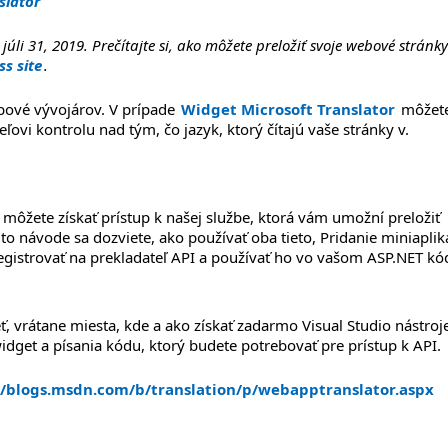
slator
úli 31, 2019. Prečítajte si, ako môžete preložiť svoje webové stránky
ss site
.
ebové vývojárov. V prípade
Widget Microsoft Translator
môžete
ovi kontrolu nad tým, čo jazyk, ktorý čítajú vaše stránky v.
môžete získať prístup k našej službe, ktorá vám umožní preložiť
to návode sa dozviete, ako používať oba tieto, Pridanie miniaplik
registrovať na prekladateľ API a používať ho vo vašom ASP.NET kó
ť, vrátane miesta, kde a ako získať zadarmo Visual Studio nástroj
idget a písania kódu, ktorý budete potrebovať pre prístup k API
//blogs.msdn.com/b/translation/p/webapptranslator.aspx