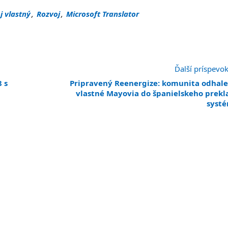
j vlastný
,
Rozvoj
,
Microsoft Translator
Ďalší príspevo
8 s
Pripravený Reenergize: komunita odhale
vlastné Mayovia do španielskeho prek
syst