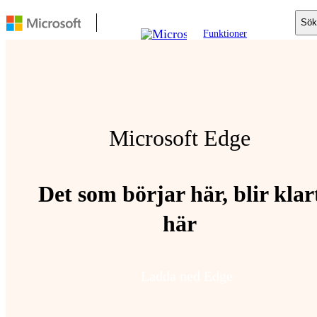
Sök
Funktioner
Mobil
Copilot
Söka
För företag
Resurser
Microsoft Edge
Ladda ned
Det som börjar här, blir klar
här
Ladda ned Edge