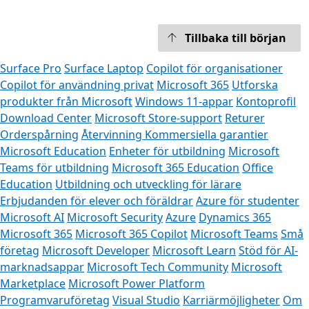
Tillbaka till början
Surface Pro
Surface Laptop
Copilot för organisationer
Copilot för användning privat
Microsoft 365
Utforska
produkter från Microsoft
Windows 11-appar
Kontoprofil
Download Center
Microsoft Store-support
Returer
Orderspårning
Återvinning
Kommersiella garantier
Microsoft Education
Enheter för utbildning
Microsoft
Teams för utbildning
Microsoft 365 Education
Office
Education
Utbildning och utveckling för lärare
Erbjudanden för elever och föräldrar
Azure för studenter
Microsoft AI
Microsoft Security
Azure
Dynamics 365
Microsoft 365
Microsoft 365 Copilot
Microsoft Teams
Små
företag
Microsoft Developer
Microsoft Learn
Stöd för AI-
marknadsappar
Microsoft Tech Community
Microsoft
Marketplace
Microsoft Power Platform
Programvaruföretag
Visual Studio
Karriärmöjligheter
Om