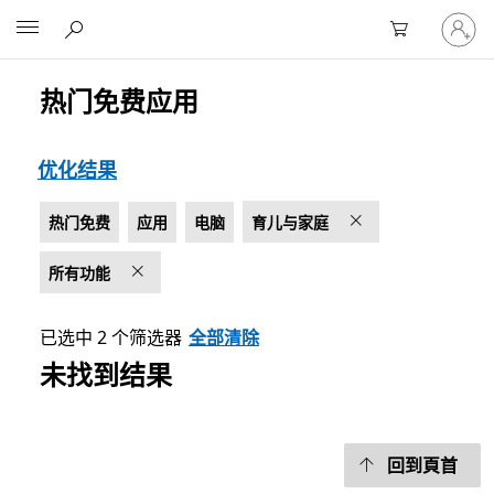
请
Microsoft
登
录
你
热门免费应用
列出 Microsoft.com
的
帐
户
优化结果
热门免费
应用
电脑
育儿与家庭
所有功能
已选中 2 个筛选器
全部清除
未找到结果
回到頁首