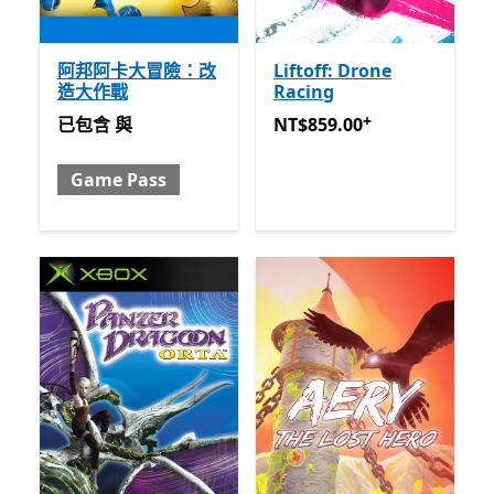
阿邦阿卡大冒險：改
Liftoff: Drone
造大作戰
Racing
+
已包含 與 Game Pass
NT$859.00
提供應用程式內
已包含
與
NT$859.00
Game Pass