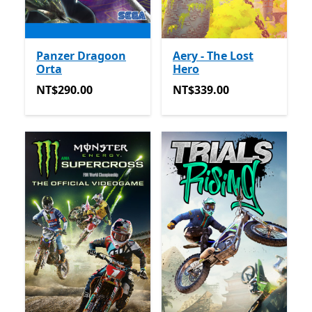
Panzer Dragoon
Aery - The Lost
Orta
Hero
NT$290.00
NT$339.00
NT$290.00
NT$339.00