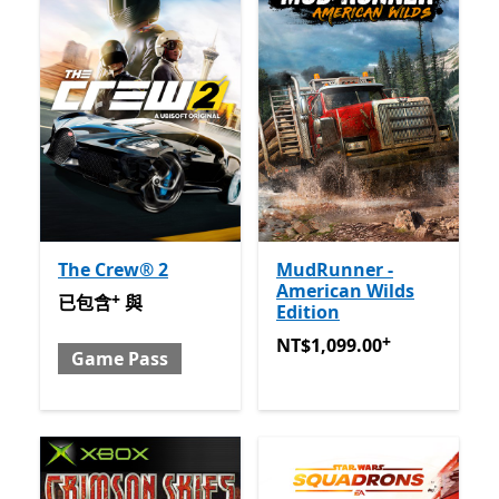
The Crew® 2
MudRunner -
American Wilds
+
已包含 與 Game Pass
提供應用程式內購。
已包含
與
Edition
+
NT$1,099.00
提供應用程式
NT$1,099.00
Game Pass