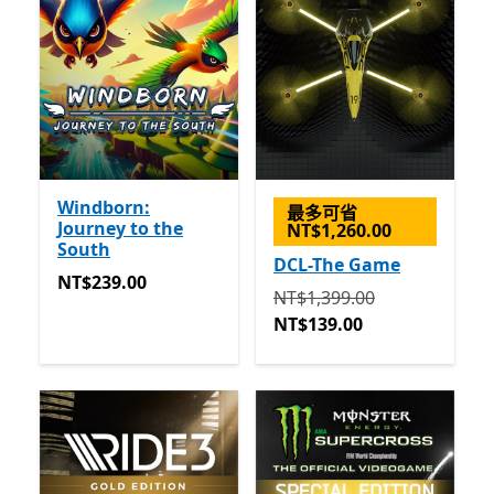
Windborn:
最多可省
Journey to the
NT$1,260.00
South
DCL-The Game
NT$239.00
NT$239.00
原價 NT$1,399.00 現價 NT$
NT$1,399.00
NT$139.00