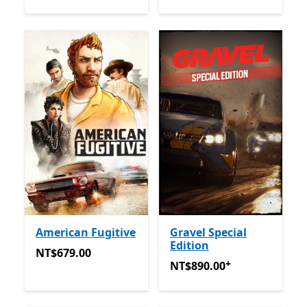
American Fugitive
Gravel Special
Edition
NT$679.00
NT$679.00
+
NT$890.00
提供應用程式內
NT$890.00