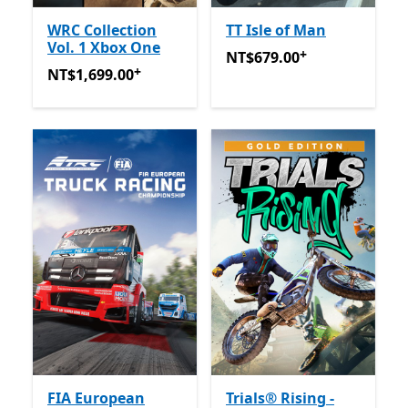
WRC Collection
TT Isle of Man
Vol. 1 Xbox One
+
NT$679.00
提供應用程式內
NT$679.00
+
NT$1,699.00
提供應用程式內購。
NT$1,699.00
FIA European
Trials® Rising -