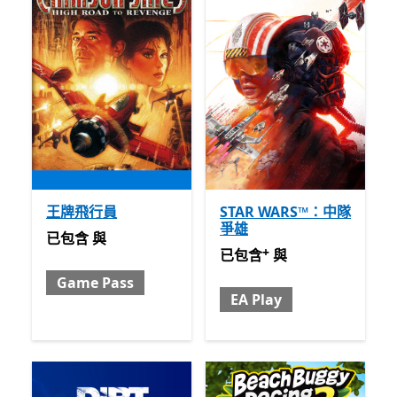
王牌飛行員
STAR WARS™：中隊
爭雄
已包含 與 Game Pass
已包含
與
+
已包含 與 EA Play
提供應用
已包含
與
Game Pass
EA Play