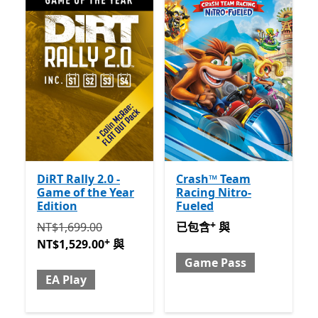
DiRT Rally 2.0 -
Crash™ Team
Game of the Year
Racing Nitro-
Edition
Fueled
+
原價 NT$1,699.00 現價 NT$1,529.00 與 EA Play
已包含 與 Game Pass
提供應
提供
NT$1,699.00
已包含
與
+
NT$1,529.00
與
Game Pass
EA Play