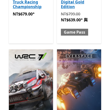
Truck Racing
Digital Gold
Championship
Edition
+
NT$679.00
提供應用程式內購。
原價 NT$799.00 現價 NT$63
NT$679.00
NT$799.00
+
NT$639.00
與
Game Pass