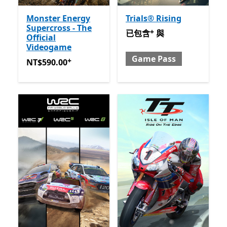
Monster Energy
Trials® Rising
Supercross - The
+
已包含 與 Game Pass
提供
已包含
與
Official
Videogame
Game Pass
+
NT$590.00
提供應用程式內購。
NT$590.00