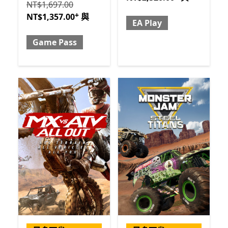
原價 NT$1,697.00 現價 NT$1,357.00 與 Game Pass
提
NT$1,697.00
+
NT$1,357.00
與
EA Play
Game Pass