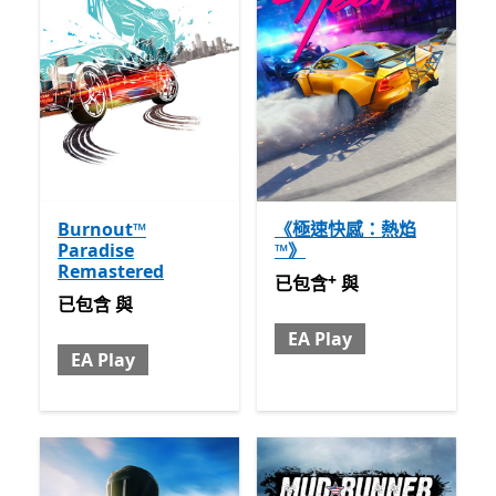
Burnout™
《極速快感：熱焰
Paradise
™》
Remastered
+
已包含 與 EA Play
提供應用
已包含
與
已包含 與 EA Play
已包含
與
EA Play
EA Play