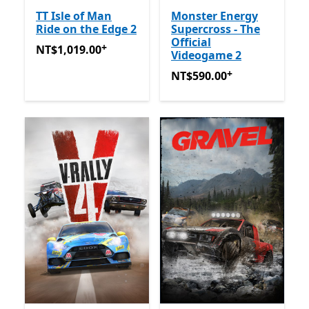
TT Isle of Man
Monster Energy
Ride on the Edge 2
Supercross - The
Official
+
NT$1,019.00
提供應用程式內購。
NT$1,019.00
Videogame 2
+
NT$590.00
提供應用程式內
NT$590.00