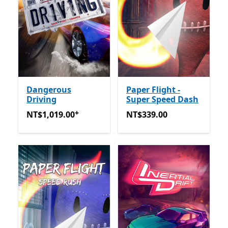
Dangerous
Paper Flight -
Driving
Super Speed Dash
+
NT$1,019.00
提供應用程式內購。
NT$339.00
NT$1,019.00
NT$339.00