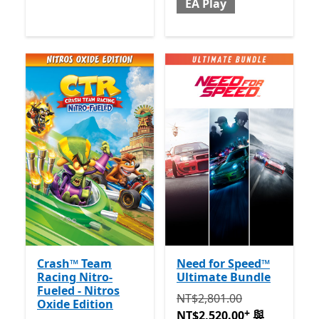
EA Play
Crash™ Team
Need for Speed™
Racing Nitro-
Ultimate Bundle
Fueled - Nitros
原價 NT$2,801.00 現價 NT$2,
NT$2,801.00
Oxide Edition
+
NT$2,520.00
與