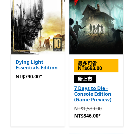
Dying Light
最多可省
Essentials Edition
NT$693.00
+
NT$790.00
提供應用程式內購。
NT$790.00
新上市
7 Days to Die -
Console Edition
(Game Preview)
原價 NT$1,539.00 現價 NT$
NT$1,539.00
+
NT$846.00