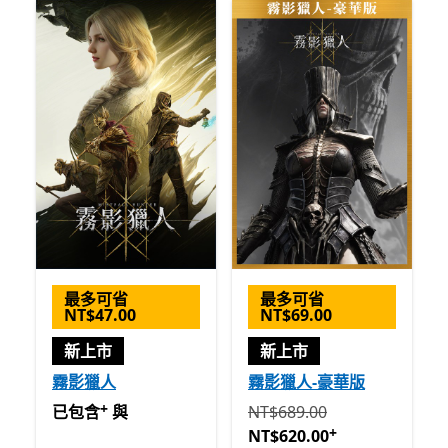
最多可省
最多可省
NT$47.00
NT$69.00
新上市
新上市
霧影獵人
霧影獵人-豪華版
+
已包含 與 Game Pass
提供應用程式內購。
原價 NT$689.00 現價 NT$62
已包含
與
NT$689.00
+
NT$620.00