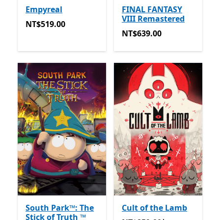
Empyreal
FINAL FANTASY
VIII Remastered
NT$519.00
NT$519.00
NT$639.00
NT$639.00
South Park™: The
Cult of the Lamb
Stick of Truth ™