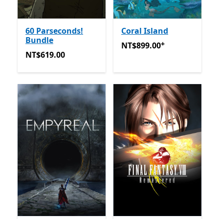
60 Parseconds!
Coral Island
Bundle
+
NT$899.00
提供應用程式內
NT$899.00
NT$619.00
NT$619.00