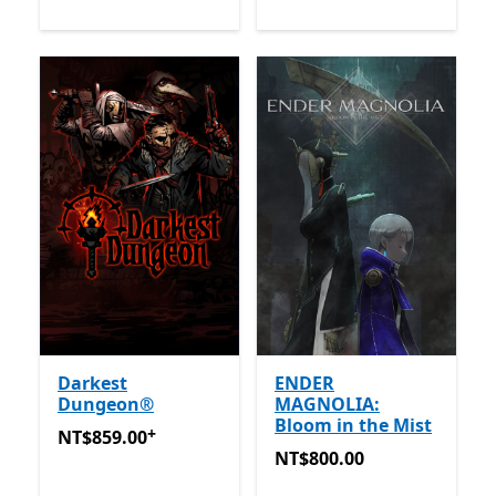
Darkest
ENDER
Dungeon®
MAGNOLIA:
Bloom in the Mist
+
NT$859.00
提供應用程式內購。
NT$859.00
NT$800.00
NT$800.00