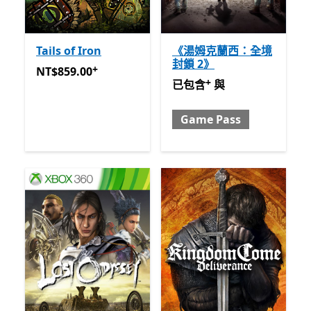
Tails of Iron
《湯姆克蘭西：全境
封鎖 2》
+
NT$859.00
提供應用程式內購。
NT$859.00
+
已包含 與 Game Pass
提供
已包含
與
Game Pass