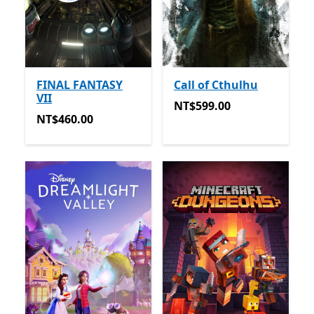
FINAL FANTASY
Call of Cthulhu
VII
NT$599.00
NT$599.00
NT$460.00
NT$460.00