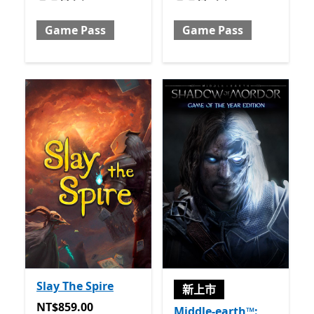
Game Pass
Game Pass
Slay The Spire
新上市
NT$859.00
NT$859.00
Middle-earth™: