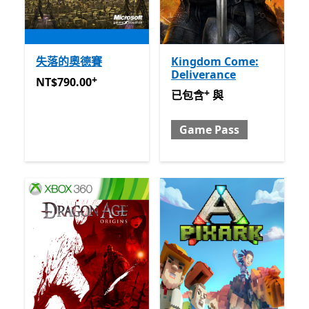
失落的奧德賽
Kingdom Come:
Deliverance
+
NT$790.00
提供應用程式內購。
NT$790.00
+
已包含 與 Game Pass
提供
已包含
與
Game Pass