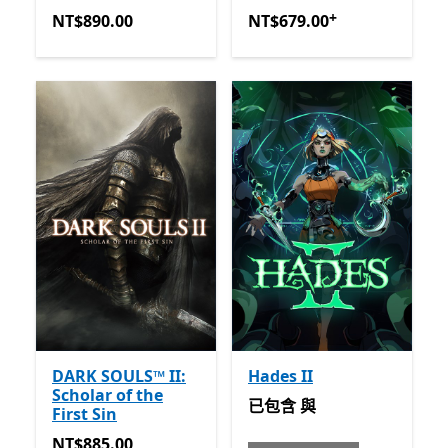
+
NT$890.00
NT$679.00
提供應用程式內
NT$890.00
NT$679.00
DARK SOULS™ II:
Hades II
Scholar of the
已包含 與 Game Pass
已包含
與
First Sin
NT$885.00
NT$885.00