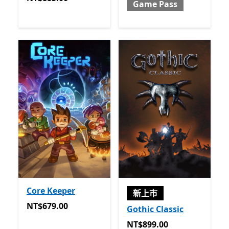
Game Pass
Core Keeper
新上市
NT$679.00
NT$679.00
Gothic Classic
NT$899.00
NT$899.00