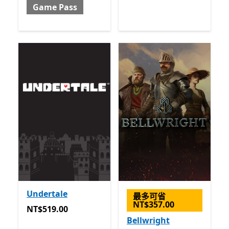
Game Pass
Undertale
最多可省
NT$357.00
NT$519.00
NT$519.00
Bellwright