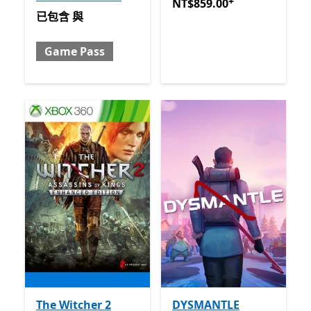
+
NT$859.00
提供應用程式內
NT$859.00
已包含 與 Game Pass
已包含
與
Game Pass
The Witcher 2
DYSMANTLE