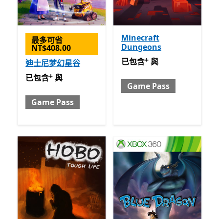
Minecraft
最多可省
Dungeons
NT$408.00
+
已包含 與 Game Pass
提供
已包含
與
迪士尼梦幻星谷
+
已包含 與 Game Pass
提供應用程式內購。
已包含
與
Game Pass
Game Pass