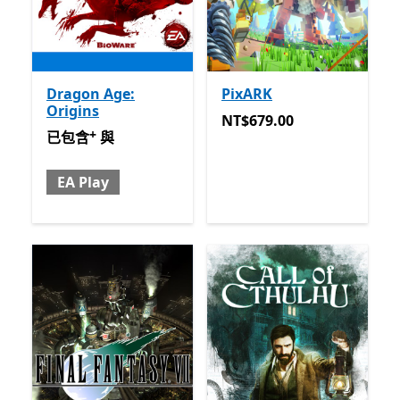
Dragon Age:
PixARK
Origins
NT$679.00
NT$679.00
+
已包含 與 EA Play
提供應用程式內購。
已包含
與
EA Play