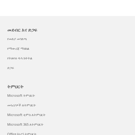
መደብር እና ድጋፍ
የመለያ መገለጫ
የማውረጃ ማዕከል
የትዕዛዝ ዱካ ክትትል
ድጋፍ
ትምህርት
Microsoft ትምህርት
መሳሪያዎች ለትምህርት
Microsoft ቲምስ ለትምህርት
Microsoft 365 ለትምህርት
Office (ቢሮ) ትምህርት