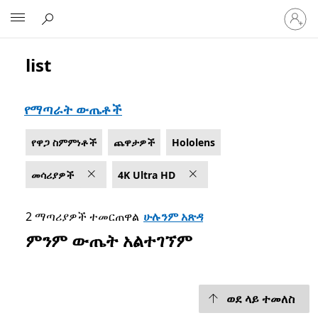
ወደ
Microsoft
መለያዎ
ይግቡ
list
List Microsoft.com
የማጣራት ውጤቶች
የዋጋ ስምምነቶች
ጨዋታዎች
Hololens
መሳሪያዎች
4K Ultra HD
2 ማጣሪያዎች ተመርጠዋል
ሁሉንም አጽዳ
ምንም ውጤት አልተገኘም
ወደ ላይ ተመለስ