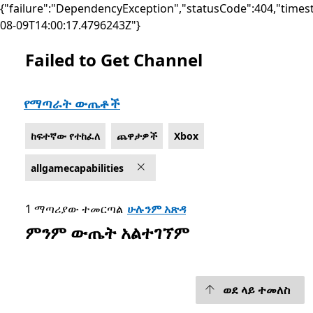
{"failure":"DependencyException","statusCode":404,"times
08-09T14:00:17.4796243Z"}
Failed to Get Channel
List Microsoft.com
የማጣራት ውጤቶች
ከፍተኛው የተከፈለ
ጨዋታዎች
Xbox
allgamecapabilities
1 ማጣሪያው ተመርጣል
ሁሉንም አጽዳ
ምንም ውጤት አልተገኘም
ወደ ላይ ተመለስ