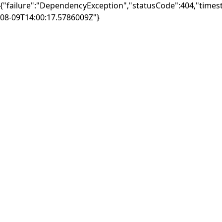
{"failure":"DependencyException","statusCode":404,"times
08-09T14:00:17.5786009Z"}